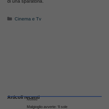
di una sparatoria.
Categorie
Cinema e Tv
Articoli recenti
Archivio
Malgioglio avverte: ‘Il sole