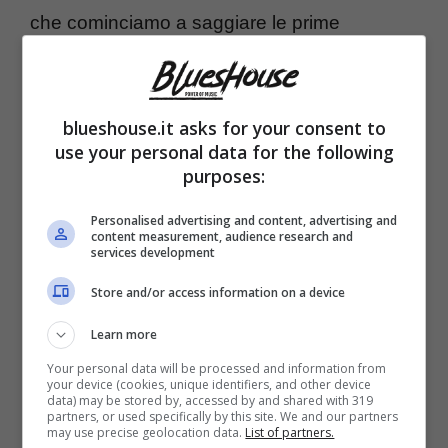
che cominciamo a saggiare le prime
anticipazioni su quello che potrebbe
attenderci, è in arrivo una senz’altro bella e
blueshouse.it asks for your consent to
ghiottissima notizia per quanto riguarda tutti i
use your personal data for the following
fan di questa serie. Le registrazioni infatti
purposes:
sono quasi concluse, alcuni degli attori
Personalised advertising and content, advertising and
content measurement, audience research and
hanno già pubblicato
i loro saluto
o, in
services development
alcuni casi, addii al set e soprattutto pare
Store and/or access information on a device
proprio che le prime due puntate della nuova
Learn more
stagione siano già pronte e confezionate.
Your personal data will be processed and information from
your device (cookies, unique identifiers, and other device
data) may be stored by, accessed by and shared with 319
Insomma, si tratta senza dubbio di una
partners, or used specifically by this site. We and our partners
may use precise geolocation data.
List of partners.
conclusione prematura e che fan sperare,