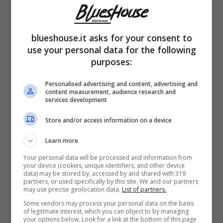
blueshouse.it asks for your consent to
use your personal data for the following
purposes:
Personalised advertising and content, advertising and
content measurement, audience research and
Una sorta di risarcimento è quello che arriva
services development
dalla Rai per Pino Insegno. I vertici di Viale
Store and/or access information on a device
Mazzini, avrebbero, infatti, raggiunto un
Learn more
accordo
con la società di produzione
Your personal data will be processed and information from
your device (cookies, unique identifiers, and other device
Banijay per il futuro televisivo del conduttore
data) may be stored by, accessed by and shared with 319
partners, or used specifically by this site. We and our partners
e doppiatore. Per lui ci sarebbe la
may use precise geolocation data.
List of partners.
conduzione di
“Reazione a catena”
, da
Some vendors may process your personal data on the basis
of legitimate interest, which you can object to by managing
your options below. Look for a link at the bottom of this page
giugno a dicembre 2024, programma da anni