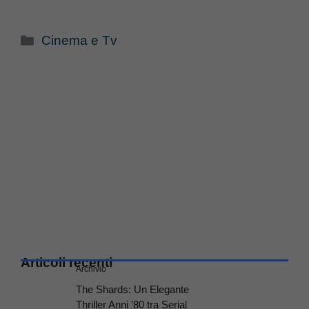
Categorie
Cinema e Tv
Articoli recenti
Archivio
The Shards: Un Elegante
Thriller Anni ’80 tra Serial