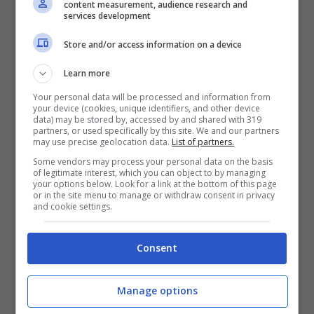
content measurement, audience research and
services development
Ha esordito in questo sport nei Mondiali
Store and/or access information on a device
juniores del 1987 e da quel momento non ha
Learn more
fatto altro che scalare le classifiche, fino a
Your personal data will be processed and information from
your device (cookies, unique identifiers, and other device
diventare il primo italiano a vincere la
Streif
data) may be stored by, accessed by and shared with 319
partners, or used specifically by this site. We and our partners
may use precise geolocation data.
List of partners.
di Kitzbuhe
e ottenendo 3 medaglie ai
Some vendors may process your personal data on the basis
Campionati del mondo. Gli
anni d’oro
sono
of legitimate interest, which you can object to by managing
your options below. Look for a link at the bottom of this page
però i
Novanta;
qui si contano tredici trionfi in
or in the site menu to manage or withdraw consent in privacy
and cookie settings.
Coppa del Mondo oltre sei vittorie in discesa
libera, numeri che hanno permesso a
Consent
Ghedina di diventare uno dei migliori
Manage options
specialisti dello sci italiano, ma anche uno