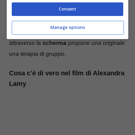
Consent
appartamento che le è stato messo a
disposizione da
un’associazione
che si
Manage options
occupa di violenza di genere e che
attraverso la
scherma
propone una originale
una terapia di gruppo.
Cosa c’è di vero nel film di Alexandra
Lamy