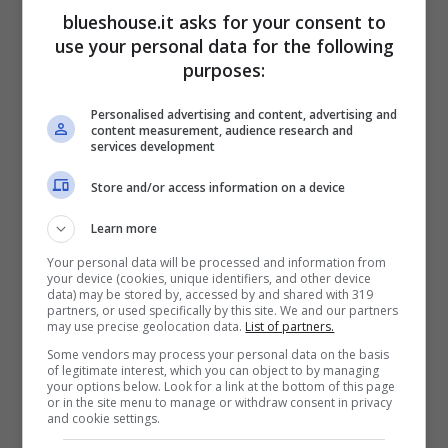
blueshouse.it asks for your consent to
Il film diretto da
Alexandra Lamy
su una
use your personal data for the following
sceneggiatura di Solen Roy-Pagenault,
purposes:
Quentin Zuttion e Alexandra Lamy è stato
Personalised advertising and content, advertising and
tratto dalla
graphic novel “Touchées” di
content measurement, audience research and
services development
Quentin Zuttion
, pubblicata nel 2019. Si
Store and/or access information on a device
tratta della prima prova alla regia per l’attrice
Learn more
Alexandra Lamy, che in Francia è
Your personal data will be processed and information from
famosissima e ha girato decine di film e
your device (cookies, unique identifiers, and other device
data) may be stored by, accessed by and shared with 319
fiction televisive.
partners, or used specifically by this site. We and our partners
may use precise geolocation data.
List of partners.
Some vendors may process your personal data on the basis
of legitimate interest, which you can object to by managing
La fiction racconta la vicenda di
Lucie,
your options below. Look for a link at the bottom of this page
or in the site menu to manage or withdraw consent in privacy
vittima di violenza domestica, la quale vive
and cookie settings.
con suo figlio Léo in un piccolo