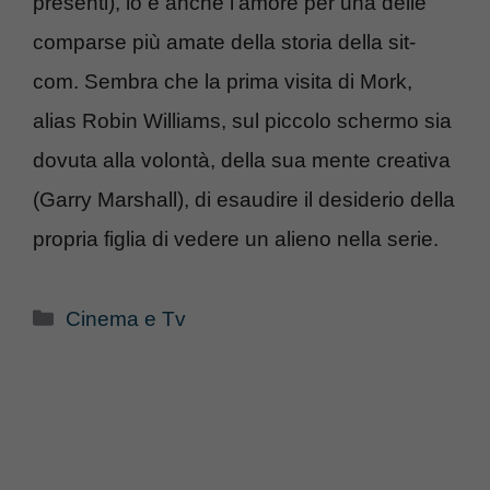
presenti), lo è anche l’amore per una delle
comparse più amate della storia della sit-
com. Sembra che la prima visita di Mork,
alias Robin Williams, sul piccolo schermo sia
dovuta alla volontà, della sua mente creativa
(Garry Marshall), di esaudire il desiderio della
propria figlia di vedere un alieno nella serie.
Categorie
Cinema e Tv