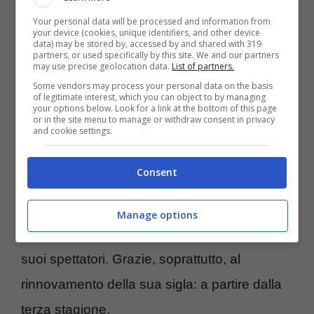
durante tutta la durata dello show. Ma
Your personal data will be processed and information from
your device (cookies, unique identifiers, and other device
soltanto due sarebbero sopravvissute.
data) may be stored by, accessed by and shared with 319
partners, or used specifically by this site. We and our partners
may use precise geolocation data.
List of partners.
La prima
giacca di pelle
l’ha conservata
Some vendors may process your personal data on the basis
of legitimate interest, which you can object to by managing
Winkler stesso. La seconda, invece, fa parte
your options below. Look for a link at the bottom of this page
or in the site menu to manage or withdraw consent in privacy
and cookie settings.
della collezione di un museo di Washington.
Nonostante “Happy Days” rimanga ben
Consent
lontana dal più recente
spirito fantasioso
tipico dell’indimenticabile “Fantaghirò”
,
Manage options
pare sia ugualmente riuscita a conquistare i
suoi spettatori. Grazie, soprattutto, al
rinnovamento della sua sigla: a partire dalla
terza stagione.