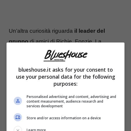
Un’altra curiosità riguarda
il leader del
gruppo
di amici di Richie, Fonzie. La
caratterizzazione del suo personaggio ebbe
un tale effetto sugli spettatori che quasi tutti
blueshouse.it asks for your consent to
iniziarono ad associare Fonzie alla serie tv,
use your personal data for the following
purposes:
come se fosse lui il reale protagonista della
storia. A questo fenomeno gli studiosi di serie
Personalised advertising and content, advertising and
content measurement, audience research and
tv hanno dato il nome di “sindrome di
services development
Fonzie”. Fonzie, alias Henry Winkler, ha
Store and/or access information on a device
indossato ben 5 giacche di pelle differenti
Learn more