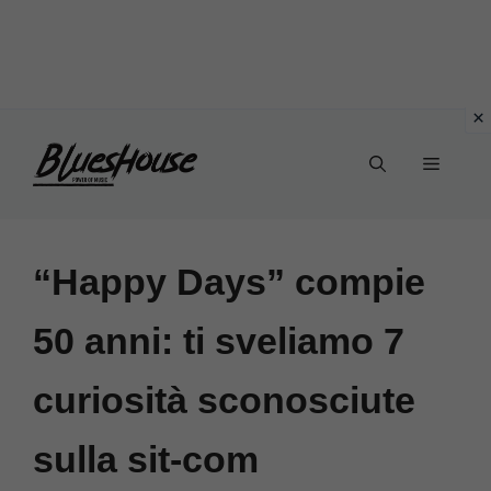
Vai
Menu
al
contenuto
“Happy Days” compie
50 anni: ti sveliamo 7
curiosità sconosciute
sulla sit-com