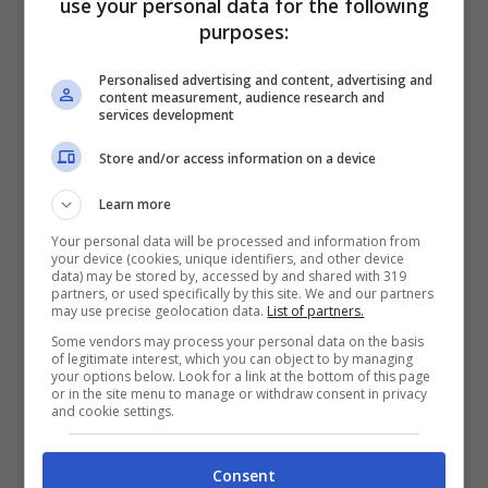
use your personal data for the following
purposes:
Personalised advertising and content, advertising and
content measurement, audience research and
services development
Fantaghirò, Alessandra Martines e Kim Rossi Stuart –
blueshouse.it
Store and/or access information on a device
Learn more
Parliamo, ovviamente, di
Fantaghirò la serie
Your personal data will be processed and information from
televisiva datata 1991
e che vede come
your device (cookies, unique identifiers, and other device
data) may be stored by, accessed by and shared with 319
protagonisti Alessandra Martines nel ruolo di
partners, or used specifically by this site. We and our partners
may use precise geolocation data.
List of partners.
Fantaghirò, il grande Mario Adorf nel ruolo
Some vendors may process your personal data on the basis
of legitimate interest, which you can object to by managing
del re, il padre della protagonista, di Kim
your options below. Look for a link at the bottom of this page
or in the site menu to manage or withdraw consent in privacy
Rossi Stuart, al tempo giovanissimo, che
and cookie settings.
interpreta Romualdo e di
Brigitte Nielsen
Consent
nel ruolo della Strega Nera
.
La serie, diretta