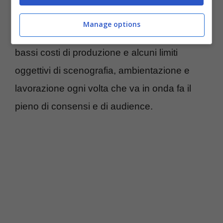
da Lamberto Bava, prende spunto, e adatta,
Manage options
una novella di Italo Calvino. E nonostante i
bassi costi di produzione e alcuni limiti
oggettivi di scenografia, ambientazione e
lavorazione ogni volta che va in onda fa il
pieno di consensi e di audience.