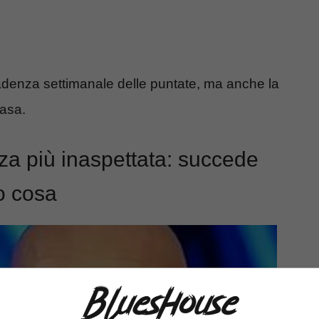
adenza settimanale delle puntate, ma anche la
casa.
nza più inaspettata: succede
o cosa