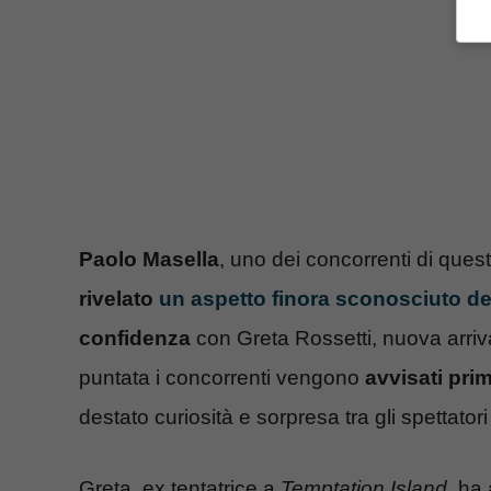
Paolo Masella
, uno dei concorrenti di ques
rivelato
un aspetto finora sconosciuto del
confidenza
con Greta Rossetti, nuova arriv
puntata i concorrenti vengono
avvisati pri
destato curiosità e sorpresa tra gli spettator
Greta, ex tentatrice a
Temptation Island
, ha