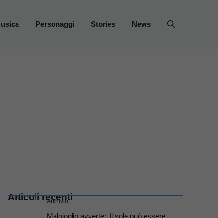
usica
Personaggi
Stories
News
Articoli recenti
Archivio
Malgioglio avverte: ‘Il sole può essere