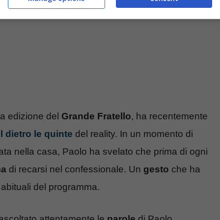
ta edizione del
Grande Fratello
, ha recentemente
 dietro le quinte
del reality. In un momento di
ata nella casa, Paolo ha svelato che prima di ogni
ma
di recarsi nel confessionale. Un
gesto
che ha
i abituali del programma.
 ascoltato attentamente le
parole
di Paolo,