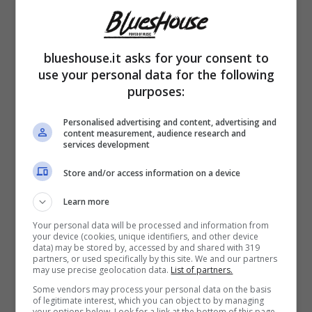
chiudere l’esibizione in bellezza.
Incredibile
la reazione in studio
, con diverse persone
blueshouse.it asks for your consent to
che restarono letteralmente a bocca aperta.
use your personal data for the following
Proprio l’anno dopo la caduta, il classe 1973
purposes:
decise però di lasciare il ballo. Tralasciando
Personalised advertising and content, advertising and
questo fatto spaventoso della sua carriera,
content measurement, audience research and
services development
l’opinionista ha rilasciato anche alcune
Store and/or access information on a device
dichiarazioni scioccanti a ‘Verissimo’ in cui ha
Learn more
svelato altri momenti di terrore che ha vissuto
Your personal data will be processed and information from
nel suo passato.
your device (cookies, unique identifiers, and other device
data) may be stored by, accessed by and shared with 319
partners, or used specifically by this site. We and our partners
may use precise geolocation data.
List of partners.
Some vendors may process your personal data on the basis
of legitimate interest, which you can object to by managing
your options below. Look for a link at the bottom of this page