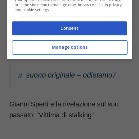
or in the site menu to manage or withdraw consent in privacy
and cookie settings.
Consent
Manage options
♬ suono originale – odietamo7
Gianni Sperti e la rivelazione sul suo
passato: “Vittima di stalking”