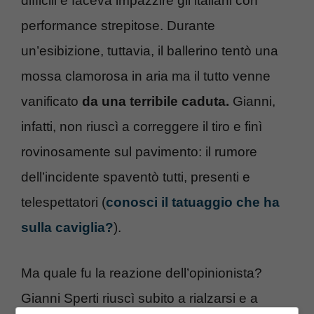
difficili e faceva impazzire gli italiani con
performance strepitose. Durante
un’esibizione, tuttavia, il ballerino tentò una
mossa clamorosa in aria ma il tutto venne
vanificato
da una terribile caduta.
Gianni,
infatti, non riuscì a correggere il tiro e finì
rovinosamente sul pavimento: il rumore
dell’incidente spaventò tutti, presenti e
telespettatori (
conosci il tatuaggio che ha
sulla caviglia?
).
Ma quale fu la reazione dell’opinionista?
Gianni Sperti riuscì subito a rialzarsi e a