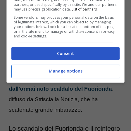
partners, or used specifically by this site. We and our partners
Tgcom24 e Stasera Italia.
may use precise geolocation data.
List of partners.
Some vendors may process your personal data on the basis
of legitimate interest, which you can object to by managing
Nel 2020 avviene il debutto in qualità di
your options below. Look for a link at the bottom of this page
or in the site menu to manage or withdraw consent in privacy
conduttore di Studio Aperto
, il telegiornale
and cookie settings.
in onda su Italia 1, per poi passare, nel 2022,
Consent
alla conduzione di Diario del giorno
, la
rubrica quotidiana di Rete 4. Una scalata
Manage options
importante, arrestata qualche settimana fa
dall’ormai noto scaldalo del Fuorionda
,
diffuso da Striscia la Notizia, che ha
scatenato grande imbarazzo.
Lo scandalo dei Fuorionda e il reintegro