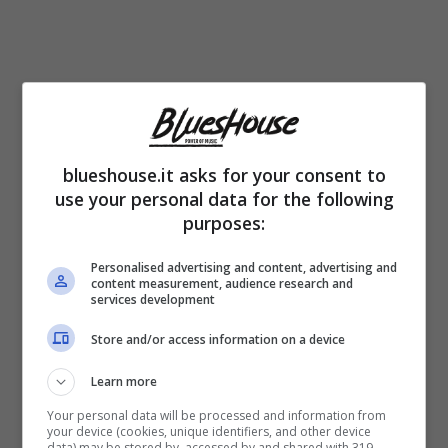
blueshouse.it asks for your consent to
La carriera di Andrea Giambruno prende il
use your personal data for the following
via esattamente 20 anni fa, nel 2003, quando
purposes:
inizia a lavorare in TV, dietro le quinte, al
Personalised advertising and content, advertising and
content measurement, audience research and
canale Telenovela, per poi passare, qualche
services development
tempo dopo, a Mtv, curando il programma
Store and/or access information on a device
musicale TRL.
Approda a Mediaset nel
Learn more
2009
, come autore di importanti programmi,
Your personal data will be processed and information from
your device (cookies, unique identifiers, and other device
quali Matrix, Quinta Colonna, Mattino 5,
data) may be stored by, accessed by and shared with 319