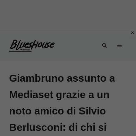
Vai
Menu
al
contenuto
Giambruno assunto a
Mediaset grazie a un
noto amico di Silvio
Berlusconi: di chi si