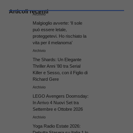
Articoli recenti
Archivio
Malgioglio avverte: ‘Il sole
può essere letale,
proteggetevi. Ho rischiato la
vita per il melanoma’
Archivio
The Shards: Un Elegante
Thriller Anni ’80 tra Serial
Killer e Sesso, con il Figlio di
Richard Gere
Archivio
LEGO Avengers Doomsday:
In Arrivo 4 Nuovi Set tra
Settembre e Ottobre 2026
Archivio
Yoga Radio Estate 2026:
Debutta Stasera su Italia 1 lo