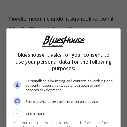
Fiorello, ricominciando la sua routine, con il
“VivaRai2” non si è smentito nemmeno nel
lunedì post Festival. Questa mattina, infatti,
ha fatto una delle sue chiamate a sorpresa.
blueshouse.it asks for your consent to
La destinataria è
Antonella Clerici c
he si è
use your personal data for the following
purposes:
complimentata con lui per la sua vitalità dopo
tutti questi giorni di grande lavoro. “
Abbiamo
Personalised advertising and content, advertising and
content measurement, audience research and
riso e scherzato sul fatto che una donna alla
services development
conduzione non si veda ormai dalla tua
Store and/or access information on a device
ultima conduzione”
ha detto Fiorello. La
Learn more
Clerici ha spiegato che era la 60esima
Your personal data will be processed and information from