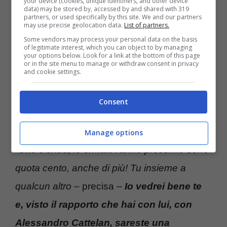
your device (cookies, unique identifiers, and other device
edizione e dunque sono passati ben 14 anni.
data) may be stored by, accessed by and shared with 319
partners, or used specifically by this site. We and our partners
may use precise geolocation data.
List of partners.
Ecco allora che lo show man ha preso la
Some vendors may process your personal data on the basis
of legitimate interest, which you can object to by managing
your options below. Look for a link at the bottom of this page
balla al balzo per chiederle:
“Ma senti te, lo
or in the site menu to manage or withdraw consent in privacy
and cookie settings.
faresti?”.
“Con un amico come te sì”
la
risposta immediata della conduttrice. Pronta
Consent
la controrisposta di Fiorello che ha lanciato la
sua personale proposta per il prossimo anno:
Manage options
“Che c’entra, io ormai.. l’anno prossimo sono
quota cento, anche di più! Tu insieme a
qualcun altro –
precisa
–
Io vedrei bene te
e, visto il rapporto che hai con lui, con
Alessandro Cattelan, sareste una