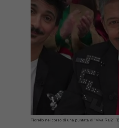
Fiorello nel corso di una puntata di “Viva Rai2” (Blues