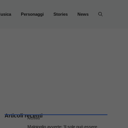
usica
Personaggi
Stories
News
Articoli recenti
Archivio
Malgioglio avverte: ‘Il sole può essere