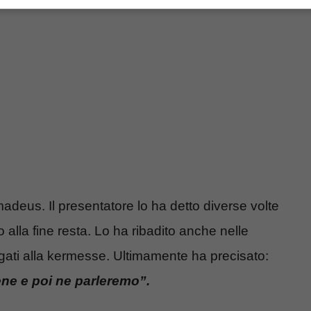
madeus. Il presentatore lo ha detto diverse volte
 alla fine resta. Lo ha ribadito anche nelle
egati alla kermesse. Ultimamente ha precisato:
e e poi ne parleremo”.