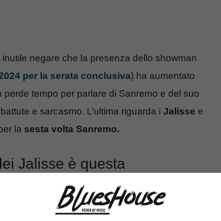
è inutile negare che la presenza dello showman
2024 per la serata conclusiva
) ha aumentato
non perde tempo per parlare di Sanremo e del suo
attute e sarcasmo. L’ultima riguarda i
Jalisse
e
per la
sesta volta Sanremo.
 dei Jalisse è questa