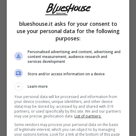
blueshouse.it asks for your consent to
use your personal data for the following
purposes:
Personalised advertising and content, advertising and
Claudio Amendola è stato ospite di
Silvia
content measurement, audience research and
services development
Toffanin
a ”
Verissimo
” nella puntata del 15
Store and/or access information on a device
ottobre e nel corso dell’intervista si è lasciato
andare ad una frase che ha lasciato increduli
Learn more
tutti i fans.
Your personal data will be processed and information from
your device (cookies, unique identifiers, and other device
data) may be stored by, accessed by and shared with 319
partners, or used specifically by this site. We and our partners
may use precise geolocation data.
List of partners.
Il protagonista in collegamento da Roma se
Some vendors may process your personal data on the basis
n’è uscito con la frase:
“Belli i Cesaroni eh?
of legitimate interest, which you can object to by managing
your options below. Look for a link at the bottom of this page