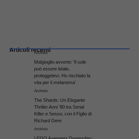
Articoli recenti
Archivio
Malgioglio avverte: ‘Il sole
può essere letale,
proteggetevi. Ho rischiato la
vita per il melanoma’
Archivio
The Shards: Un Elegante
Thriller Anni ’80 tra Serial
Killer e Sesso, con il Figlio di
Richard Gere
Archivio
LEGO Avengers Doomsday: