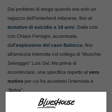
Dai problemi di droga quando era solo un
ragazzo dell’hinterland milanese, fino al
tentativo di suicidio a 18 anni
. Dalla crisi
con Chiara Ferragni, accentuata
dall’
esplosione del caso Balocco
, fino
all’amicizia interrotta col collega di “Muschio
Selvaggio” Luis Sal. Ma prima di
incominciare, una specifica rispetto al
vero
motivo
per cui ha accettato l’intervista a
“Belve”.