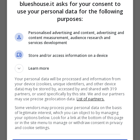
blueshouse.it asks for your consent to
use your personal data for the following
purposes:
Personalised advertising and content, advertising and
content measurement, audience research and
services development
Store and/or access information on a device
Learn more
“
Lei ha più volte sottolineato che
è uno a cui
Your personal data will be processed and information from
your device (cookies, unique identifiers, and other device
piace gettarsi nel fuoco
– gli ha proposto in
data) may be stored by, accessed by and shared with 319
partners, or used specifically by this site. We and our partners
prima battuta la giornalista -.
Cosa intende
may use precise geolocation data.
List of partners.
Some vendors may process your personal data on the basis
dire con queste parole? Che ama bruciarsi?
“.
of legitimate interest, which you can object to by managing
your options below. Look for a link at the bottom of this page
All’interrogativo di Fagnani, scomodo solo in
or in the site menu to manage or withdraw consent in privacy
and cookie settings.
apparenza, il classe 1989 ha risposto senza