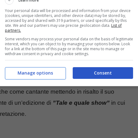
Learn more
Your personal data will be processed and information from your device
(cookies, unique identifiers, and other device data) may be stored by,
accessed by and shared with 319 partners, or used specifically by this
site. We and our partners may use precise geolocation data.
List of
partners.
Some vendors may process your personal data on the basis of legitimate
interest, which you can object to by managing your options below. Look
for a link at the bottom of this page or in the site menu to manage or
ati in questa serie tv ricordiamo anche dei
withdraw consent in privacy and cookie settings.
avevano ricoperto un ruolo principale. Una di
ssima
Giulia Luzi
.
Manage options
Consent
che come cantante mettendo in risalto il suo
te di un’edizione di
”Tale e quale show”
in cui
pretazione.