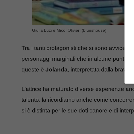
Giulia Luzi e Micol Olivieri (blueshouse)
Tra i tanti protagonisti che si sono avvicend
personaggi marginali che in alcune puntate 
queste è
Jolanda
, interpretata dalla bravi
L’attrice ha maturato diverse esperienze an
talento, la ricordiamo anche come concorren
si è distinta per le sue doti canore e di inter