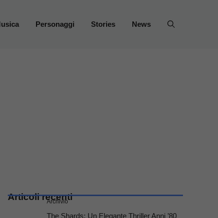
usica
Personaggi
Stories
News
Articoli recenti
Archivio
The Shards: Un Elegante Thriller Anni ’80