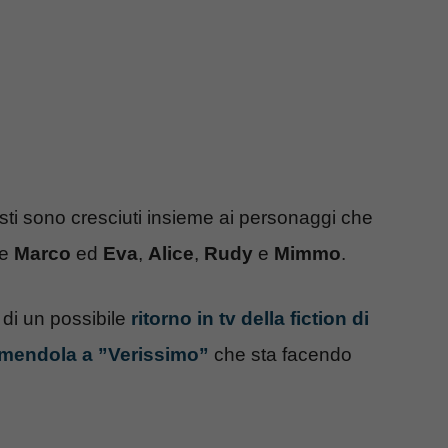
isti sono cresciuti insieme ai personaggi che
me
Marco
ed
Eva
,
Alice
,
Rudy
e
Mimmo
.
 di un possibile
ritorno in tv della fiction di
 Amendola a ”Verissimo”
che sta facendo