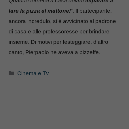
Quando tornerai a casa dovrai
imparare a
fare la pizza al mattone!
“. Il partecipante,
ancora incredulo, si è avvicinato al padrone
di casa e alle professoresse per brindare
insieme. Di motivi per festeggiare, d’altro
canto, Pierpaolo ne aveva a bizzeffe.
Categorie
Cinema e Tv