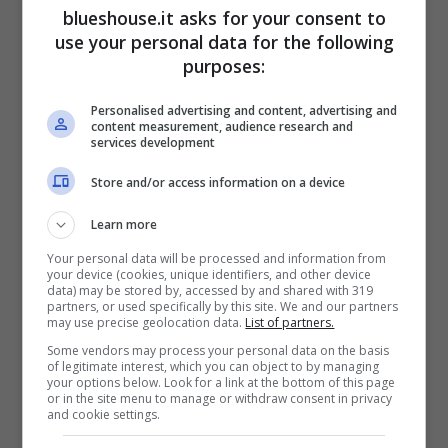
blueshouse.it asks for your consent to
indirizzato Pierpaolo verso una precisa
use your personal data for the following
purposes:
strada. Anche se, va detto, il
vocabolo
“pizza”
è quello che lo ha messo
Personalised advertising and content, advertising and
content measurement, audience research and
maggiormente in difficoltà
.
services development
Store and/or access information on a device
Come svelato da Marco Liorni, ha parola su
Learn more
cui Pierpaolo ha scelto di puntare tutto era
Your personal data will be processed and information from
your device (cookies, unique identifiers, and other device
“mattone”. “
Questo romanzo è stato un
data) may be stored by, accessed by and shared with 319
partners, or used specifically by this site. We and our partners
mattone, investire sul mattone, rosso
may use precise geolocation data.
List of partners.
Some vendors may process your personal data on the basis
mattone, il mattone che da crudo diventa
of legitimate interest, which you can object to by managing
your options below. Look for a link at the bottom of this page
cotto
“. Spiegazioni, quelle del concorrente,
or in the site menu to manage or withdraw consent in privacy
and cookie settings.
che sono subito parse trovare un filo logico.