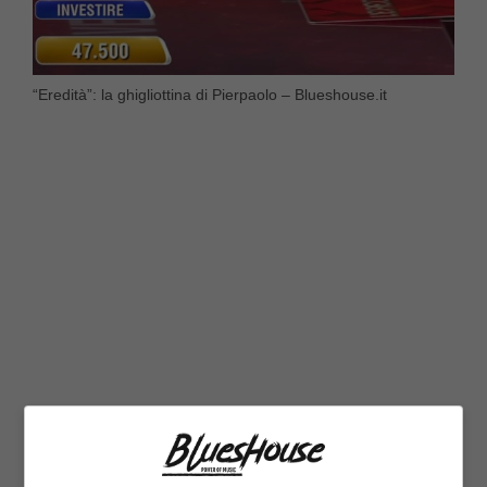
“Eredità”: la ghigliottina di Pierpaolo – Blueshouse.it
Pizza, crudo, romanzo, rosso, investire.
Cinque termini che hanno fin da subito