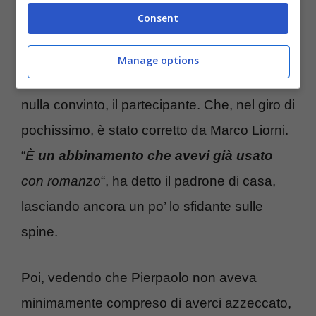
Fatta eccezione per “pizza”.
Consent
“
Questa
pizza
mi si è messa sullo stomaco
Manage options
come un mattone…?
“, ha azzardato, per
nulla convinto, il partecipante. Che, nel giro di
pochissimo, è stato corretto da Marco Liorni.
“
È
un abbinamento che avevi già usato
con romanzo
“, ha detto il padrone di casa,
lasciando ancora un po’ lo sfidante sulle
spine.
Poi, vedendo che Pierpaolo non aveva
minimamente compreso di averci azzeccato,