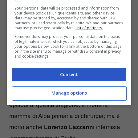
linea si sono messi in gioco. Si è parlato,
Your personal data will be processed and information from
your device (cookies, unique identifiers, and other device
quindi, anche dei medici che tra le corsie
data) may be stored by, accessed by and shared with 319
partners, or used specifically by this site. We and our partners
degli ospedali e a causa del virus hanno
may use precise geolocation data.
List of partners.
Some vendors may process your personal data on the basis
perso la vita
. A livello di racconto narrativo,
of legitimate interest, which you can object to by managing
your options below. Look for a link at the bottom of this page
la
seconda stagione
di Doc è stata una
or in the site menu to manage or withdraw consent in privacy
and cookie settings.
vera tragedia; tanti i
personaggi persi
a
causa della Covid-19 e di certo non
Consent
personaggi marginali: è morta
Alba
il cui
Manage options
fantasma ha seguito Riccardo fino agli ultimi
episodi di questa stagione; è morta la
mamma di Alba primaria di chirurgia; ma è
morto anche
Lorenzo Lazzarini
internista