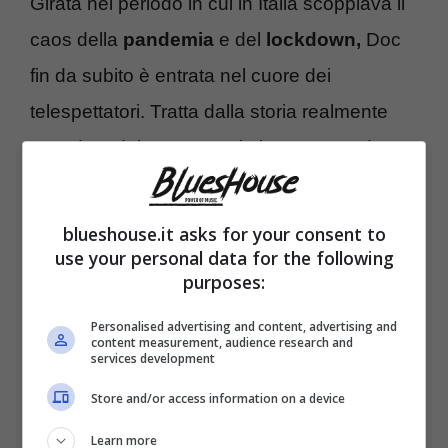
Girata nel periodo in cui in Italia scoppiava il
caos della
pandemia
e del
lockdown,
Doc
fin da subito è entrata nel cuore dei
telespettatori. Tratta dalla storia realmente
accaduta del personaggio interpretato da
Luca Argentero, era inevitabile e giusto che
gli sceneggiatori continuassero a mantenere
blueshouse.it asks for your consent to
un costante contatto con la realtà
use your personal data for the following
purposes:
Non una serie estemporanea ma proprio
Personalised advertising and content, advertising and
content measurement, audience research and
figlia del suo tempo storico, e così la
services development
seconda stagione è stata dedicata alla lotta
Store and/or access information on a device
alla Covid-19 e ai
medici eroi
che in prima
Learn more