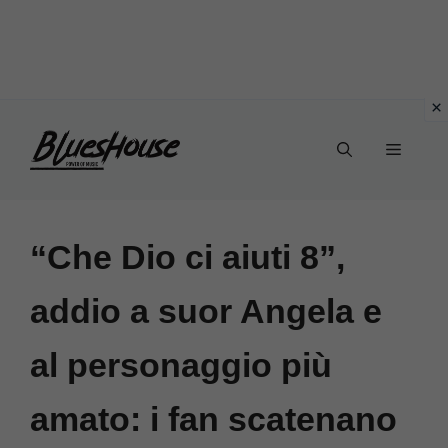
Vai
Menu
al
contenuto
“Che Dio ci aiuti 8”,
addio a suor Angela e
al personaggio più
amato: i fan scatenano