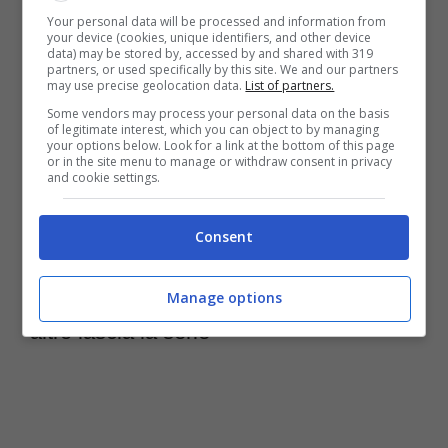
motivo, l’abbandono della attrice (desiderosa
Your personal data will be processed and information from
your device (cookies, unique identifiers, and other device
di scoprire nuovi ruoli differenti) ha destato
data) may be stored by, accessed by and shared with 319
partners, or used specifically by this site. We and our partners
may use precise geolocation data.
List of partners.
non poco scalpore tra i fan della serie. E
Some vendors may process your personal data on the basis
soprattutto, ha avuto bisogno di
un’uscita di
of legitimate interest, which you can object to by managing
your options below. Look for a link at the bottom of this page
scena più graduale
, con un distacco meno
or in the site menu to manage or withdraw consent in privacy
and cookie settings.
repetono ma più morbido nel corso della
settima stagione.
Consent
Non solo Suor Angela, anche qualcun
Manage options
altro lascia la serie