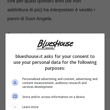
che per quasi quindici anni (se non
addirittura di più) ha interpretato è vestito i
panni di Suor Angela.
Personaggio amato, iconico e soprattutto
anima e cuore di questa fiction. Nonostante il
cast corale
che da sempre caratterizza la
blueshouse.it asks for your consent to
fiction di Che Dio Ci Aiuti, e i tantissimi
use your personal data for the following
purposes:
intrecci e personaggi a cui è possibile
affezionarsi, non c’è alcun dubbio
Personalised advertising and content, advertising and
content measurement, audience research and
services development
nell’affermare che proprio Suor Angela
rappresenti una vera e propria eccellenza
Store and/or access information on a device
all’interno della serie. Proprio per questo
Learn more