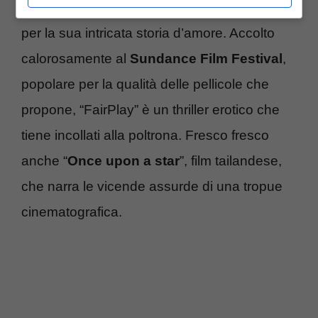
Chloe Domont, ha destato grande interesse
per la sua intricata storia d’amore. Accolto
calorosamente al
Sundance Film Festival
,
popolare per la qualità delle pellicole che
propone, “FairPlay” è un thriller erotico che
tiene incollati alla poltrona. Fresco fresco
anche “
Once upon a star
”, film tailandese,
che narra le vicende assurde di una tropue
cinematografica.