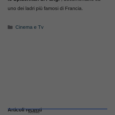
uno dei ladri più famosi di Francia.
Categorie
Cinema e Tv
Articoli recenti
Archivio