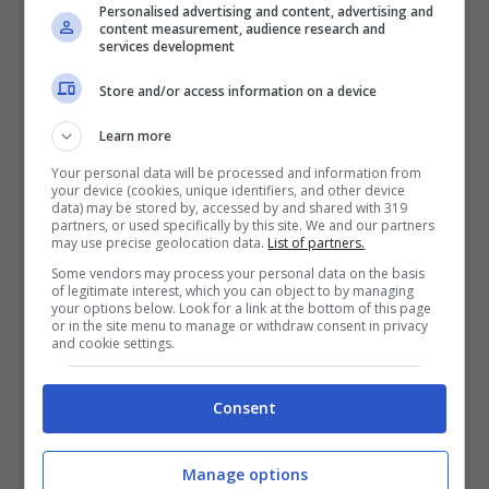
Personalised advertising and content, advertising and
ricerca della sorella, scomparsa in
content measurement, audience research and
services development
circostanze misteriose. Si tratta di un mix tra
Store and/or access information on a device
macabro e commedia, quindi una commedia
nera di grande effetto. “
Ballerina
” è un horror
Learn more
revenge orientale dotato di una buona dose
Your personal data will be processed and information from
your device (cookies, unique identifiers, and other device
data) may be stored by, accessed by and shared with 319
di sangue. La protagonista è Okju, ex
partners, or used specifically by this site. We and our partners
may use precise geolocation data.
List of partners.
guardia del corpo che dà la caccia al
Some vendors may process your personal data on the basis
responsabile dell’omicidio della sua migliore
of legitimate interest, which you can object to by managing
your options below. Look for a link at the bottom of this page
or in the site menu to manage or withdraw consent in privacy
amica. Un gran bel film.
and cookie settings.
Preparate copertina, tisana e popcorn
Consent
Uscito qualche giorno, “
FairPlay
”, diretto da
Manage options