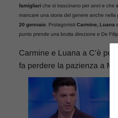
famigliari
che si trascinano per anni e che
mancare una storia del genere anche nella 
20 gennaio
. Protagonisti
Carmine, Luana
e
punto prende una brutta direzione e De Filipp
Carmine e Luana a C’è posta 
fa perdere la pazienza a Mar