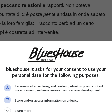
spaccano relazioni
e rapporti. Non poteva
puntata di
C’è posta per te
andata in onda sabato
 la loro famiglia; il racconto però ad un certo
i è costretta ad intervenire.
per te, la testardaggine di lui
ia De Filippi
blueshouse.it asks for your consent to use your
personal data for the following purposes:
Personalised advertising and content, advertising and content
measurement, audience research and services development
Store and/or access information on a device
Learn more