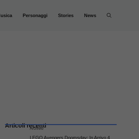
usica
Personaggi
Stories
News
Articoli recenti
Archivio
LEGO Avengers Doomsday: In Arrivo 4