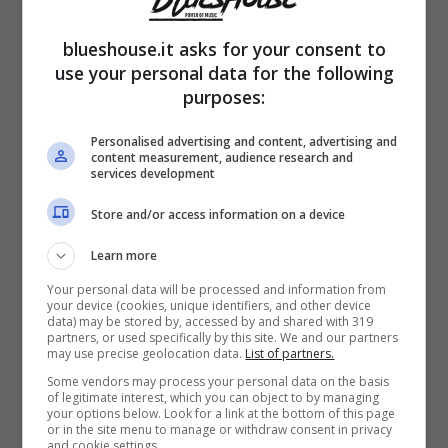
seguito da
919.000 spettatori
pari al 4,8% di
blueshouse.it asks for your consent to
share, mentre il secondo è stato scelto da
use your personal data for the following
purposes:
777.000 spettatori
con il 4,3% di share. Su
Rai 3, invece, è andato in onda “
Il Provinciale
Personalised advertising and content, advertising and
content measurement, audience research and
– Il racconto dei racconti
” con
Federico
services development
Quaranta
e
Angela Rafanelli
, a guardarlo
Store and/or access information on a device
493.000
telespettatori (2,8% di share).
Learn more
Your personal data will be processed and information from
your device (cookies, unique identifiers, and other device
Su Rete 4, invece, è stata trasmessa la
data) may be stored by, accessed by and shared with 319
partners, or used specifically by this site. We and our partners
pellicola “
Io sto con gli ippopotami
” che ha
may use precise geolocation data.
List of partners.
tenuto compagnia a
745.000 spettatori
pari
Some vendors may process your personal data on the basis
of legitimate interest, which you can object to by managing
your options below. Look for a link at the bottom of this page
al 4,3% di share. “
Cattivissimo Me 2
”, il film
or in the site menu to manage or withdraw consent in privacy
and cookie settings.