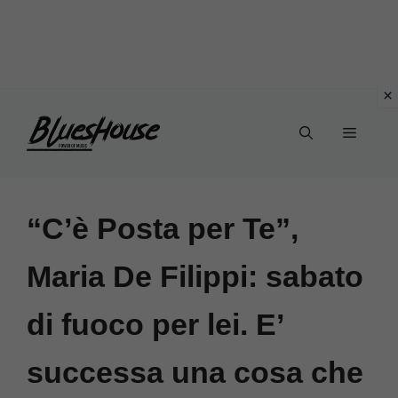
Vai
Menu
al
contenuto
“C’è Posta per Te”,
Maria De Filippi: sabato
di fuoco per lei. E’
successa una cosa che