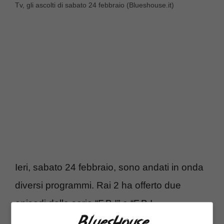
Tv, gli ascolti di sabato 24 febbraio (Blueshouse.it)
Ieri, sabato 24 febbraio, sono andati in onda
diversi programmi. Rai 2 ha offerto due
episodi della serie “F.B.I” e “F.B.I
International”: il primo appuntamento è stato