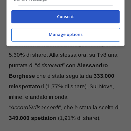
andato in onda su Italia 1 ha conquistato
822.000
telespettatori
con il 4,5% di share.
Consent
Su La7 è andata in onda “
In altre parole
”, il
programma condotto da Massimo Gramellini
Manage options
ha convinto
1.043.000 telespettatori
, pari al
5,60% di share. Alla stessa ora, su Tv8 una
puntata di “
4 ristoranti
” con
Alessandro
Borghese
che è stata seguita da
333.000
telespettatori
(1,77% di share). Sul Nove,
infine, è andato in onda
“
Accordi&disaccordi
”, che è stata la scelta di
349.000 spettatori
(1,91% di share).