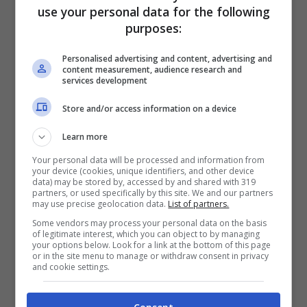
use your personal data for the following
rivestito da un personaggio come
Lady
purposes:
Whistledown
. Che, come i fan della serie
Personalised advertising and content, advertising and
hanno scoperto al termine della prima
content measurement, audience research and
services development
stagione, cela
proprio Penelope
Store and/or access information on a device
Featherington
dietro la penna della temuta
Learn more
scrittrice londinese.
Your personal data will be processed and information from
your device (cookies, unique identifiers, and other device
data) may be stored by, accessed by and shared with 319
È proprio questo il dettaglio che, ai nostri
partners, or used specifically by this site. We and our partners
may use precise geolocation data.
List of partners.
occhi, farà la differenza per quanto concerne
Some vendors may process your personal data on the basis
i nuovissimi episodi di “Bridgerton”.
of legitimate interest, which you can object to by managing
your options below. Look for a link at the bottom of this page
or in the site menu to manage or withdraw consent in privacy
Penelope, per la prima volta, si troverà a
and cookie settings.
dover commentare le trame e i siparietti che