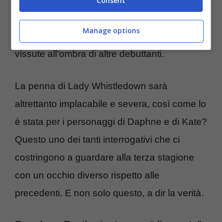
la vedono
protagonista in prima persona
.
Consent
E che la porteranno finalmente a
Manage options
guadagnarsi la ribalta, dopo ben due stagioni
vissute all’ombra di altre debuttanti.
La penna di Lady Whistledown sarà
altrettanto implacabile e severa, così come lo
è stata per i personaggi di Daphne e di Kate?
Questo uno dei tanti interrogativi che ci
costringono a guardare alla terza stagione
con un occhio diverso rispetto alle
precedenti. E non solo questo, a dir la verità.