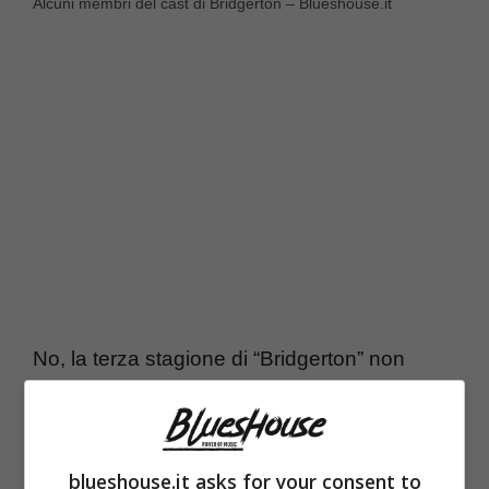
Alcuni membri del cast di Bridgerton – Blueshouse.it
No, la terza stagione di “Bridgerton” non
assomiglia per niente alle precedenti due. E
questo per una lunga lista di ragioni.
Partendo, innanzitutto, dal ruolo chiave
blueshouse.it asks for your consent to