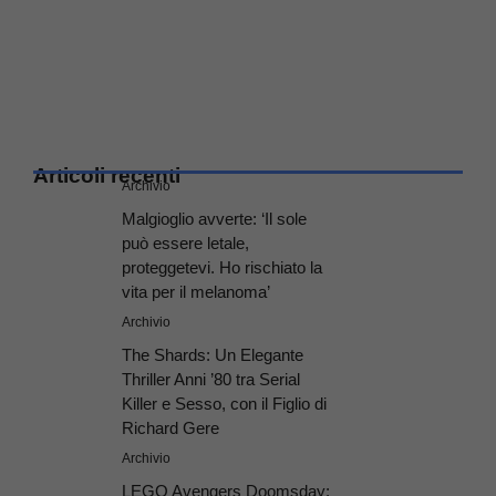
Articoli recenti
Archivio
Malgioglio avverte: ‘Il sole
può essere letale,
proteggetevi. Ho rischiato la
vita per il melanoma’
Archivio
The Shards: Un Elegante
Thriller Anni ’80 tra Serial
Killer e Sesso, con il Figlio di
Richard Gere
Archivio
LEGO Avengers Doomsday: