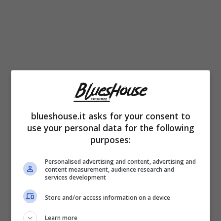
Non sappiamo ancora chi sarà il
protagonista di “Bridgerton 4” (
perchè la
serie andrà avanti sviluppando tutti gli
blueshouse.it asks for your consent to
use your personal data for the following
otto romanzi
questo è sicuro) ma
purposes:
sicuramente possiamo dire che nella terza
Personalised advertising and content, advertising and
stagione sta emergendo, rispetto al passato,
content measurement, audience research and
services development
la figura di
Benedict
che ha avuto un colpo
Store and/or access information on a device
di fulmine con Sophia Beckett. Nei libri si
Learn more
legge che per il loro amore non c’è spazio al