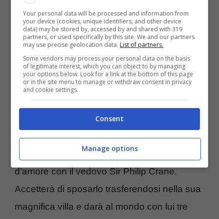
Your personal data will be processed and information from
momento. Si incontreranno due anni più tardi
your device (cookies, unique identifiers, and other device
data) may be stored by, accessed by and shared with 319
quando lui è diventato un famoso artista, i
partners, or used specifically by this site. We and our partners
may use precise geolocation data.
List of partners.
due avranno quattro figli.
Some vendors may process your personal data on the basis
of legitimate interest, which you can object to by managing
your options below. Look for a link at the bottom of this page
or in the site menu to manage or withdraw consent in privacy
Anche la figura di
Eloise
è molto
and cookie settings.
interessante. Nei romanzi la giovane rimane
single per scelta fino a 28 anni rifiutando
Consent
diverse proposte di matrimonio fino a quando
Manage options
non si scambierà per un anno lettere
d’amore con il vedovo Sir Philip Crane.
Accetterà di sposarlo trasferendosi nella sua
magnifica villa e darà al mondo con lui tre