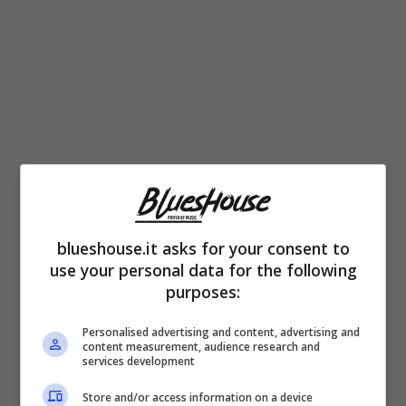
blueshouse.it asks for your consent to
use your personal data for the following
TOM HANKS
purposes:
Personalised advertising and content, advertising and
Altrettanto inaspettato è stato il rimorso
content measurement, audience research and
services development
confessato da uno degli attori più amato di
Store and/or access information on a device