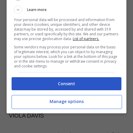
questa generazione nel mondo di Hollywood.
Learn more
Tom Hanks, infatti, ha preso parte a
Your personal data will be processed and information from
numerose pellicole che sono semplicemente
your device (cookies, unique identifiers, and other device
data) may be stored by, accessed by and shared with 319
leggendarie e indimenticabili, eppure
partners, or used specifically by this site. We and our partners
may use precise geolocation data.
List of partners.
tornando indietro ha confessato che non
Some vendors may process your personal data on the basis
of legitimate interest, which you can object to by managing
accetterebbe la parte in Philadelphia. Il
your options below. Look for a link at the bottom of this page
or in the site menu to manage or withdraw consent in privacy
privo? Ritiene di aver preso parte a una
and cookie settings.
scelta molto ipocrita nel far interpretare a un
Consent
attore etero
un personaggio malato di
AIDS.
Manage options
VIOLA DAVIS