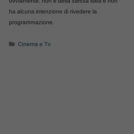
ovviamente, non è della stessa idea e non
ha alcuna intenzione di rivedere la
programmazione.
Categorie
Cinema e Tv