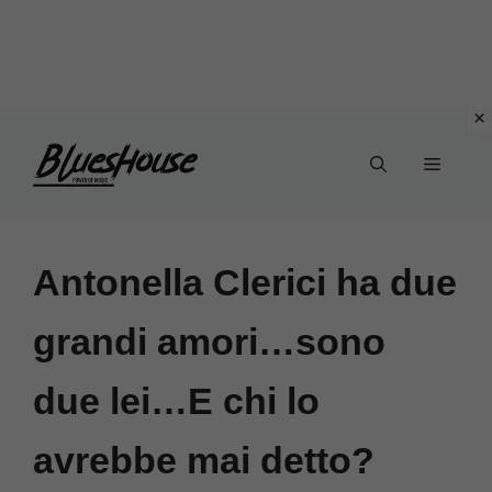
Vai
Menu
al
contenuto
Antonella Clerici ha due
grandi amori…sono
due lei…E chi lo
avrebbe mai detto?