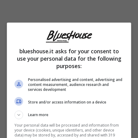
Antonella Clerici, nel corso della sua vita,
ha
blueshouse.it asks for your consent to
vissuto storie d’amore piuttosto
use your personal data for the following
tormentate
. La conduttrice si sposò nel
purposes:
lontano 1989 con un giocatore di basket,
Personalised advertising and content, advertising and
Giuseppe Motta: appena due anni e arrivò
content measurement, audience research and
services development
però il divorzio. Dopo una breve ma intensa
Store and/or access information on a device
relazione con
Massimo Giletti,
la conduttrice
Learn more
si sposò con Sergio Cossa: il matrimonio, in
Your personal data will be processed and information from
questo caso, finì dopo tre anni. La nativa di
your device (cookies, unique identifiers, and other device
data) may be stored by, accessed by and shared with 319