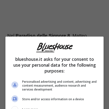
Nel
Paradiso delle Signore 8
, Matteo,
interpretato da Danilo D’Agostino, vive nel
timore che Mancino
possa fare visita alla
blueshouse.it asks for your consent to
madre in ospedale
, mantenendola sotto
use your personal data for the following
purposes:
osservazione. Intanto, Vittorio (Alessandro
Tersigni), Matilde (Chiara Baschetti), Ezio
Personalised advertising and content, advertising and
content measurement, audience research and
(Massimo Poggio) e Gloria (Lara Moreau)
services development
pianificano i prossimi passi per la cessione
Store and/or access information on a device
dei terreni.