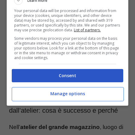
Learn more
Your personal data will be processed and information from
Umberto, interpretato da Roberto Farnesi,
your device (cookies, unique identifiers, and other device
data) may be stored by, accessed by and shared with 319
partners, or used specifically by this site. We and our partners
cerca di convincere Tancredi, interpretato da
may use precise geolocation data.
List of partners.
Flavio Parenti, ad
agire di nascosto dalla
Some vendors may process your personal data on the basis
of legitimate interest, which you can object to by managing
moglie,
nel tentativo di preservare gli
your options below. Look for a link at the bottom of this page
or in the site menu to manage or withdraw consent in privacy
and cookie settings.
interessi della Galleria Milano Moda. Nel
frattempo, Matilde compie un gesto inatteso
Consent
nei confronti del marito.
Manage options
Il Paradiso delle Signore 8, fuori
dall’atelier: cosa è successo e perché
Nell’
atelier del grande magazzino
, luogo di