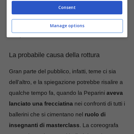
sarebbe un atteggiamento davvero
Consent
infantile
, senza contare che la Stabile,
magari, le potrebbe aver fatto gli auguri dal
Manage options
vivo, o telefonicamente.
La probabile causa della rottura
Gran parte del pubblico, infatti, teme ci sia
dell’altro, e la spiegazione potrebbe risalire a
qualche tempo fa, quando la Peparini
aveva
lanciato una frecciatina
nei confronti di tutti i
ballerini che si cimentano nel
ruolo di
insegnanti di masterclass
. La coreografa