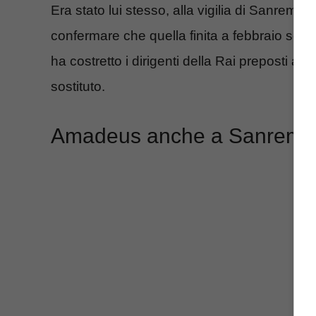
Era stato lui stesso, alla vigilia di Sanremo 
confermare che quella finita a febbraio sco
ha costretto i dirigenti della Rai preposti ad 
sostituto.
Amadeus anche a Sanremo 