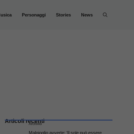
usica
Personaggi
Stories
News
Articoli recenti
Archivio
Malgioglio avverte: ‘Il sole può essere