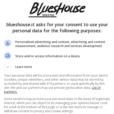
2024 e con al suo fianco l’amico Fiorello, a
rso sarebbe stata la sua ultima edizione. Cosa che
attivarsi allo scopo di trovare il prima possibile un
blueshouse.it asks for your consent to use your
personal data for the following purposes:
Personalised advertising and content, advertising and content
measurement, audience research and services development
2025, perché si
Store and/or access information on a device
Learn more
Your personal data will be processed and information from your device
(cookies, unique identifiers, and other device data) may be stored by,
accessed by and shared with 319 partners, or used specifically by this
site. We and our partners may use precise geolocation data.
List of
partners.
Some vendors may process your personal data on the basis of legitimate
interest, which you can object to by managing your options below. Look
for a link at the bottom of this page or in the site menu to manage or
withdraw consent in privacy and cookie settings.