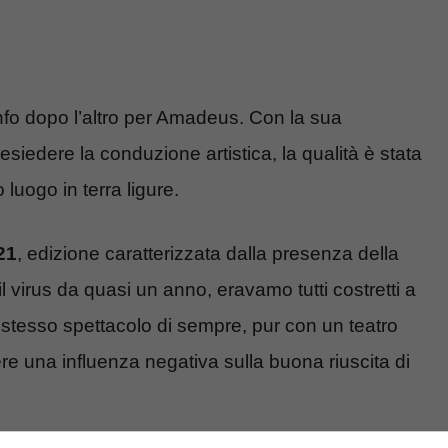
ionfo dopo l’altro per Amadeus. Con la sua
siedere la conduzione artistica, la qualità è stata
o luogo in terra ligure.
21
, edizione caratterizzata dalla presenza della
l virus da quasi un anno, eravamo tutti costretti a
lo stesso spettacolo di sempre, pur con un teatro
e una influenza negativa sulla buona riuscita di