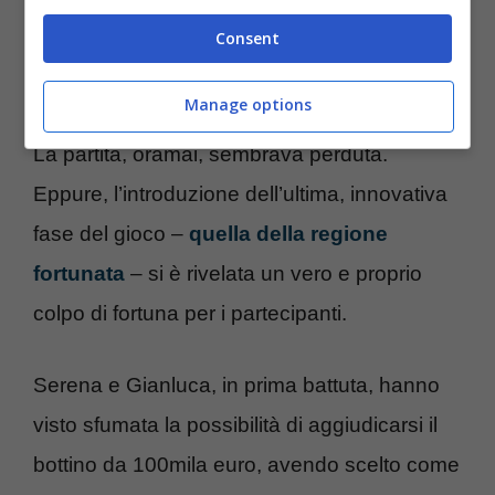
scelto di aprire il
pacco della Calabria
:
Consent
esattamente quello che
conteneva i
300mila euro
tanto agognati.
Manage options
La partita, oramai, sembrava perduta.
Eppure, l’introduzione dell’ultima, innovativa
fase del gioco –
quella della regione
fortunata
– si è rivelata un vero e proprio
colpo di fortuna per i partecipanti.
Serena e Gianluca, in prima battuta, hanno
visto sfumata la possibilità di aggiudicarsi il
bottino da 100mila euro, avendo scelto come