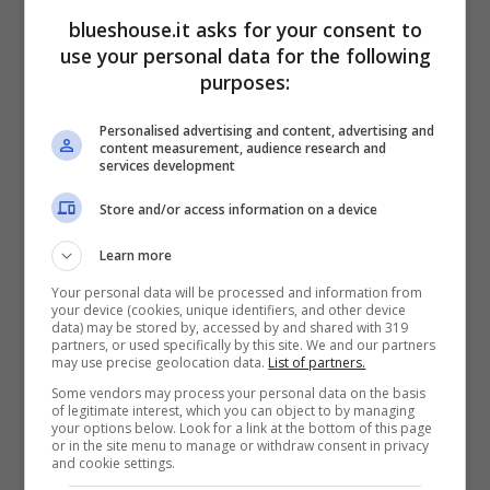
blueshouse.it asks for your consent to
use your personal data for the following
Sono arrivati a pochissimi pacchi dalla fine
purposes:
con il rosso più ambito di tutti – quello da
Personalised advertising and content, advertising and
300mila euro – ancora in gara. Per questo
content measurement, audience research and
services development
motivo, quando il dottore ha offerto loro – per
Store and/or access information on a device
ben due volte –
37mila euro
da portare a
Learn more
casa seduta stante, Serena e Gianluca non
Your personal data will be processed and information from
ci hanno pensato molto prima di
rifiutare
.
your device (cookies, unique identifiers, and other device
data) may be stored by, accessed by and shared with 319
partners, or used specifically by this site. We and our partners
may use precise geolocation data.
List of partners.
La sorte, tuttavia, si è letteralmente ribellata
Some vendors may process your personal data on the basis
of legitimate interest, which you can object to by managing
contro i due concorrenti. Ad un passo dal
your options below. Look for a link at the bottom of this page
or in the site menu to manage or withdraw consent in privacy
“duello finale” col dottore, infatti, la coppia ha
and cookie settings.