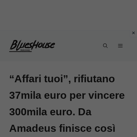
Vai
Menu
al
contenuto
“Affari tuoi”, rifiutano
37mila euro per vincere
300mila euro. Da
Amadeus finisce così