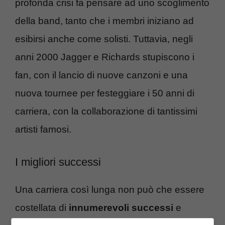
profonda crisi fa pensare ad uno scoglimento
della band, tanto che i membri iniziano ad
esibirsi anche come solisti. Tuttavia, negli
anni 2000 Jagger e Richards stupiscono i
fan, con il lancio di nuove canzoni e una
nuova tournee per festeggiare i 50 anni di
carriera, con la collaborazione di tantissimi
artisti famosi.
I migliori successi
Una carriera così lunga non può che essere
costellata di
innumerevoli successi
e