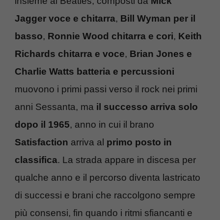
insieme ai Beatles; composti da
Mick
Jagger voce e chitarra
,
Bill Wyman per il
basso
,
Ronnie Wood chitarra e cori
,
Keith
Richards chitarra e voce
,
Brian Jones e
Charlie Watts batteria e percussioni
muovono i primi passi verso il rock nei primi
anni Sessanta, ma
il successo arriva solo
dopo il 1965
, anno in cui il brano
Satisfaction
arriva al
primo posto in
classifica
. La strada appare in discesa per
qualche anno e il percorso diventa lastricato
di successi e brani che raccolgono sempre
più consensi, fin quando i ritmi sfiancanti e