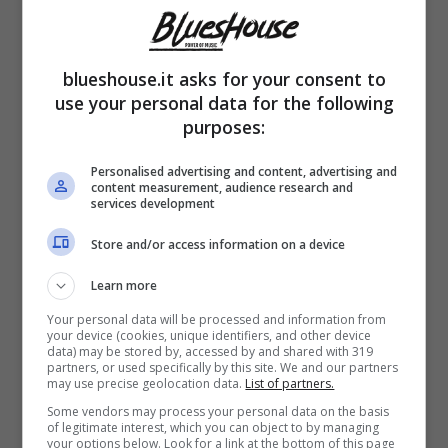
l’aspetto più interessante è che nessun
brano è stato mai oscurato da quelli
successivi. Inoltre, in un’epoca di streaming
blueshouse.it asks for your consent to
use your personal data for the following
e musica “
one shot
“, i dischi dei Rolling
purposes:
Stones continuano ad essere venduti,
Personalised advertising and content, advertising and
proprio a dimostrazione di una musica solida
content measurement, audience research and
services development
che reclama qualità anche nell’ascolto.
Store and/or access information on a device
Celebre è il trittico di brani che sancì il loro
Learn more
successo: “
The Last Time
” “
(I Can’t Get No)
Your personal data will be processed and information from
Satisfaction
” e “
Get Off Of My Cloud
“, usciti
your device (cookies, unique identifiers, and other device
data) may be stored by, accessed by and shared with 319
a poca distanza l’uno dall’altro e segno di un
partners, or used specifically by this site. We and our partners
may use precise geolocation data.
List of partners.
blues contagioso a cui pochi riuscirono a
Some vendors may process your personal data on the basis
of legitimate interest, which you can object to by managing
resistere. In questi brani spicca il riff di
your options below. Look for a link at the bottom of this page