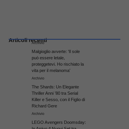
Articoli recenti
Archivio
Malgioglio avverte: ‘Il sole
può essere letale,
proteggetevi. Ho rischiato la
vita per il melanoma’
Archivio
The Shards: Un Elegante
Thriller Anni ’80 tra Serial
Killer e Sesso, con il Figlio di
Richard Gere
Archivio
LEGO Avengers Doomsday:
In Arrivo 4 Nuovi Set tra