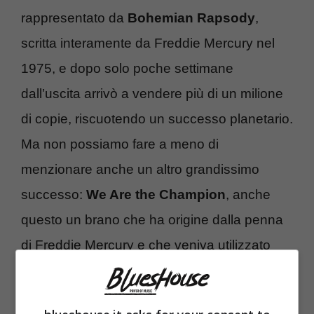
rappresentato da
Bohemian Rapsody
,
scritta interamente da Freddie Mercury nel
1975, e dopo solo poche settimane
dall’uscita arrivò a vendere più di un milione
di copie, riscuotendo un successo planetario.
Ma non possiamo fare a meno di
menzionare anche un altro grandissimo
successo:
We Are the Champion
, anche
questo un brano che ha origine dalla penna
di Freddie Mercury e che veniva utilizzato
per chiudere tutti i concerti dei The Queen.