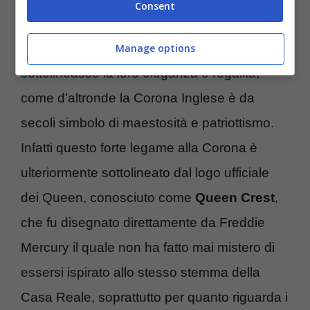
Consent
desiderava per la sua band un nome corto e
facile da ricordare, ma che allo stesso tempo
Manage options
sottolineasse la loro eleganza e regalità,
come d’altronde la Corona Inglese è da
secoli simbolo di maestosità e patriottismo.
Infatti questo forte legame alla Corona è
ulteriormente sottolineato dal logo ufficiale
dei Queen, conosciuto come
Queen Crest
,
che fu disegnato direttamente da Freddie
Mercury il quale non ha fatto mai mistero di
essersi ispirato allo stesso stemma della
Casa Reale, soprattutto per quanto riguarda i