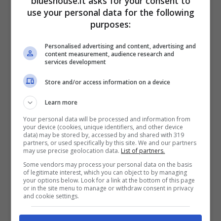
blueshouse.it asks for your consent to
Ma nella discografia di questa band non
use your personal data for the following
mancarono importanti collaborazioni, ad
purposes:
esempio quella con un altro grandissimo
Personalised advertising and content, advertising and
della storia musicale, stiamo parlando di
content measurement, audience research and
services development
Under Pressure
, una canzone scritta da
Store and/or access information on a device
David Bowie
insieme a Freddie Mercury,
Learn more
che balzò in testa a tutte le classifiche inglesi
Your personal data will be processed and information from
in pochissimi giorni.
your device (cookies, unique identifiers, and other device
data) may be stored by, accessed by and shared with 319
partners, or used specifically by this site. We and our partners
may use precise geolocation data.
List of partners.
Curiosità
Some vendors may process your personal data on the basis
of legitimate interest, which you can object to by managing
your options below. Look for a link at the bottom of this page
Forse non tutti sanno che Queen fu un nome
or in the site menu to manage or withdraw consent in privacy
and cookie settings.
pensato e proposto dallo stesso Freddie
Mercury, il quale, spiegò nel corso degli anni,