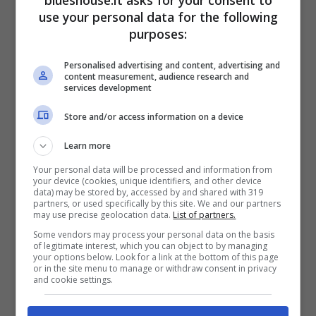
blueshouse.it asks for your consent to
use your personal data for the following
oggi rappresenta un qualcosa di molto
purposes:
ambito dai collezionisti. Il doppio 45 giri,
che
Personalised advertising and content, advertising and
sarà pubblicato il prossimo 15 novembre
,
content measurement, audience research and
services development
sarà curato dalla stessa etichetta
Store and/or access information on a device
indipendente che ha lanciato il singolo
originale nel 1999: la Fierce Panda.
Learn more
Your personal data will be processed and information from
your device (cookies, unique identifiers, and other device
Questo particolare dettaglio aggiunge un
data) may be stored by, accessed by and shared with 319
partners, or used specifically by this site. We and our partners
may use precise geolocation data.
List of partners.
tocco di autenticità alla ristampa,
Some vendors may process your personal data on the basis
sottolineando l’importanza e l’influenza che il
of legitimate interest, which you can object to by managing
your options below. Look for a link at the bottom of this page
singolo ha avuto nella carriera dei Coldplay. Il
or in the site menu to manage or withdraw consent in privacy
and cookie settings.
primo 45 giri includerà la traccia principale,