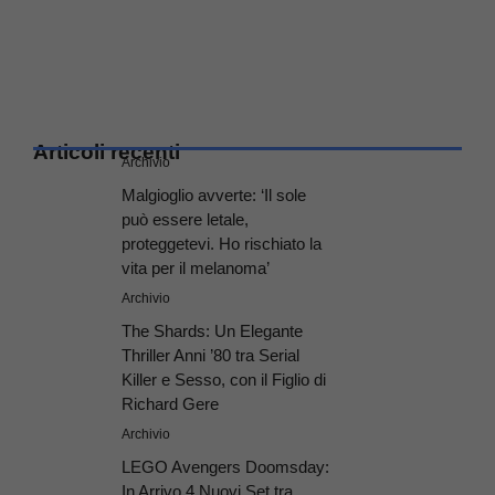
Articoli recenti
Archivio
Malgioglio avverte: ‘Il sole
può essere letale,
proteggetevi. Ho rischiato la
vita per il melanoma’
Archivio
The Shards: Un Elegante
Thriller Anni ’80 tra Serial
Killer e Sesso, con il Figlio di
Richard Gere
Archivio
LEGO Avengers Doomsday:
In Arrivo 4 Nuovi Set tra