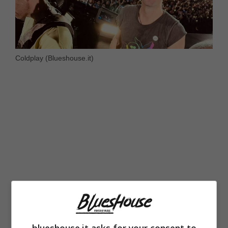
Coldplay (Blueshouse.it)
Il vinile è tornato in auge da alcuni anni ed