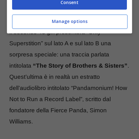
“Brothers & Sisters”, sul lato A e “Easy to
Consent
Please” sul lato B
.
Manage options
Il secondo 45 giri presenterà “Only
Superstition” sul lato A e sul lato B una
sorpresa speciale: una traccia parlata
intitolata
“The Story of Brothers & Sisters”
.
Quest’ultima è in realtà un estratto
dell’audiolibro intitolato “Pandamonium! How
Not to Run a Record Label”, scritto dal
fondatore della Fierce Panda, Simon
Williams.