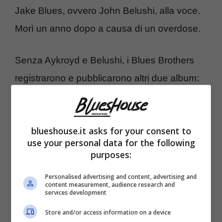
Jake Blues, ovvero John Belushi, alla voce.
Morì un anno dopo a causa di un overdose.
Senza Aykroyd e Belushi, i Blues Brothers
registrarono e pubblicarono altri due album:
Live in Montreux nel 1990 e Red, White &
Blues nel 1992.
blueshouse.it asks for your consent to
use your personal data for the following
I migliori successi dei Blues Brothers
purposes:
Personalised advertising and content, advertising and
content measurement, audience research and
services development
Store and/or access information on a device