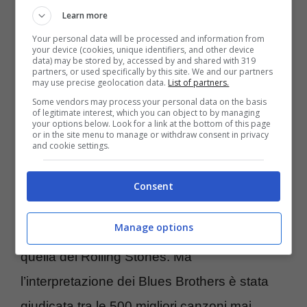
Learn more
Your personal data will be processed and information from
your device (cookies, unique identifiers, and other device
data) may be stored by, accessed by and shared with 319
partners, or used specifically by this site. We and our partners
may use precise geolocation data.
List of partners.
Some vendors may process your personal data on the basis
Everybody Needs Somebody To Love
of legitimate interest, which you can object to by managing
your options below. Look for a link at the bottom of this page
or in the site menu to manage or withdraw consent in privacy
and cookie settings.
“Everybody Needs Somebody To Love” è
una canzone scritta da Bert Berns, Jerry
Consent
Wexler e Solomon Burke del 1964 che è
Manage options
stata oggetto di tante cover tra cui anche
quella dei Rolling Stones. Ma
l’interpretazione dei Blues Brothers è stata
giudicata tra le 500 migliori canzoni mai