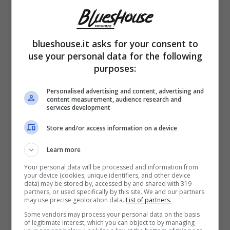
Anche negli Stati Uniti Amy diviene sempre
più popolare, tanto che questo singolo riesce
blueshouse.it asks for your consent to
a entrre in numerose Top Ten pur non
use your personal data for the following
purposes:
essendo stato realizzato da una cantante
statunitense.
Personalised advertising and content, advertising and
content measurement, audience research and
services development
Il terzo singolo estratto sempre da
quell’album,
Back To Black
, riuscirà a
Store and/or access information on a device
ottenere un enorme successo: grazie a
Learn more
questo lavoro Amy vince i premi
Record of
Your personal data will be processed and information from
your device (cookies, unique identifiers, and other device
the Year
data) may be stored by, accessed by and shared with 319
,
Song of the Year
e
Best Female
partners, or used specifically by this site. We and our partners
may use precise geolocation data.
List of partners.
Pop Vocal Performance
per
Rehab
e altri
Some vendors may process your personal data on the basis
due Grammy Awards
per il disco.
of legitimate interest, which you can object to by managing