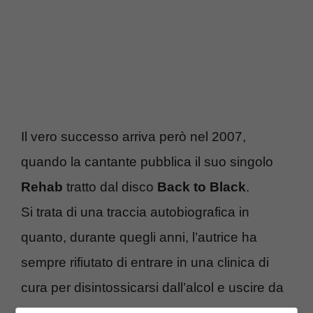
Il vero successo arriva però nel 2007,
quando la cantante pubblica il suo singolo
Rehab
tratto dal disco
Back to Black
.
Si trata di una traccia autobiografica in
quanto, durante quegli anni, l’autrice ha
sempre rifiutato di entrare in una clinica di
cura per disintossicarsi dall’alcol e uscire da
questa dipendenza.