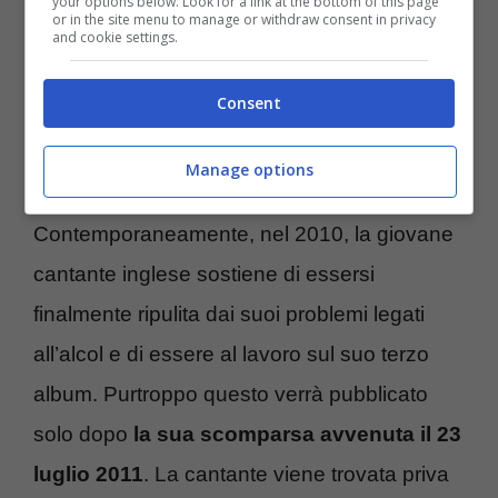
your options below. Look for a link at the bottom of this page
or in the site menu to manage or withdraw consent in privacy
and cookie settings.
Il successo e la morte improvvisa
Consent
Il successo di Amy Winehouse diventa quindi
planetario e la cantante organizza svariate
Manage options
tournée in tutto il mondo.
Contemporaneamente, nel 2010, la giovane
cantante inglese sostiene di essersi
finalmente ripulita dai suoi problemi legati
all’alcol e di essere al lavoro sul suo terzo
album. Purtroppo questo verrà pubblicato
solo dopo
la sua scomparsa avvenuta il 23
luglio 2011
. La cantante viene trovata priva