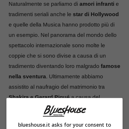
Naturalmente se parliamo di
amori infranti
e
tradimenti seriali anche le
star di Hollywood
e quelle della Musica hanno prodotto più di
un esempio. Nel panorama del mondo dello
spettacolo internazionale sono molte le
coppie che si sono divise a causa di un
tradimento diventando loro malgrado
famose
nella sventura
. Ultimamente abbiamo
assistito al naufragio del matrimonio tra
Shakira e Gerard Piqué
a causa del
tradimento di lui con una modella. La
scoperta da parte della moglie pare sia
blueshouse.it asks for your consent to
avvenuta a causa di un barattolo di