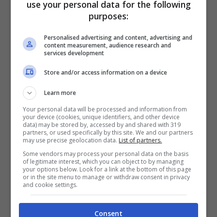
use your personal data for the following
purposes:
marmellata consumato inspiegabilmente
visto che al marito non piaceva.
Shakira ha
Personalised advertising and content, advertising and
content measurement, audience research and
espresso tutta la sua rabbia a modo suo
services development
incidendo una revenge song
, BZRP Music
Store and/or access information on a device
Session 53, che è diventata un cult,
Learn more
vendendo milioni di copie.
Your personal data will be processed and information from
your device (cookies, unique identifiers, and other device
data) may be stored by, accessed by and shared with 319
partners, or used specifically by this site. We and our partners
Nel 2013 invece la coppia
Demi Moore e
may use precise geolocation data.
List of partners.
Ashton Kutcher,
che fece sognare milioni di
Some vendors may process your personal data on the basis
of legitimate interest, which you can object to by managing
fan arriva al capolinea dopo 6 anni di storia. Il
your options below. Look for a link at the bottom of this page
or in the site menu to manage or withdraw consent in privacy
and cookie settings.
motivo? I numerosi e
reiterati tradimenti
del
bell’attore americano scoperti dalla moglie
Consent