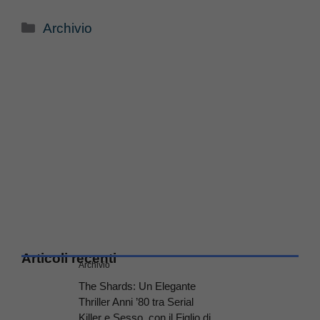
Categorie
Archivio
Articoli recenti
Archivio
The Shards: Un Elegante
Thriller Anni ’80 tra Serial
Killer e Sesso, con il Figlio di