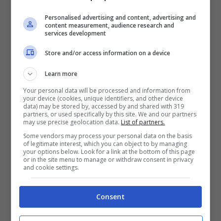
Personalised advertising and content, advertising and
content measurement, audience research and
Serena Williams e Jannik Sinner (Blueshouse.it)
services development
Store and/or access information on a device
La Williams, che il torneo di Miami lo ha vinto
Learn more
per ben otto volte in carriera,
ha voluto
Your personal data will be processed and information from
conoscere di persona il nostro Jannik
your device (cookies, unique identifiers, and other device
data) may be stored by, accessed by and shared with 319
Sinne
r, che è senza alcuna ombra di dubbio
partners, or used specifically by this site. We and our partners
may use precise geolocation data.
List of partners.
lo sportivo ad altissimi livelli che più si è
Some vendors may process your personal data on the basis
of legitimate interest, which you can object to by managing
messo in mostra nel corso degli ultimi mesi.
your options below. Look for a link at the bottom of this page
or in the site menu to manage or withdraw consent in privacy
Oggi l’altoatesino occupa il terzo posto nella
and cookie settings.
classifica ATP in singolo.
Consent
Che cosa si sono detti
subito dopo il match