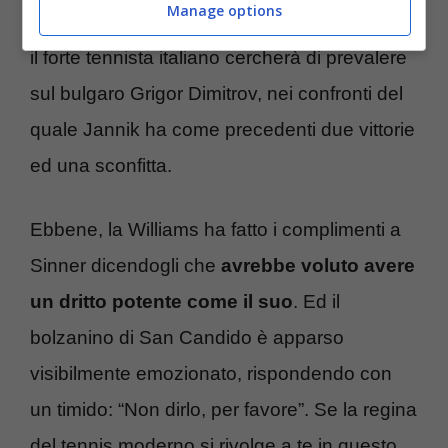
Manage options
che ha spedito Sinner in finale? Finale in cui
il forte tennista italiano cercherà di prevalere
sul bulgaro Grigor Dimitrov, nei confronti del
quale Jannik ha come precedenti due vittorie
ed una sconfitta.
Ebbene, la Williams ha fatto i complimenti a
Sinner dicendogli che
avrebbe voluto avere
un dritto potente come il suo
. Ed il
bolzanino di San Candido è apparso
visibilmente emozionato, rispondendo con
un timido: “Non dirlo, per favore”. Se la regina
del tennis moderno si rivolge a te in questo