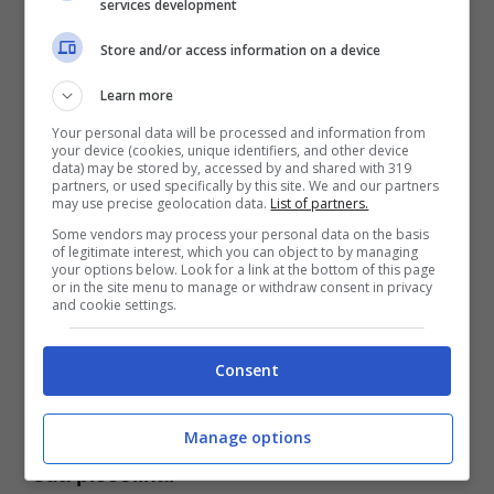
raro che Eleonora pubbliche delle foto della
services development
bimbetta.
Store and/or access information on a device
Learn more
È molto bello vedere la vita “sconvolta” da un
Your personal data will be processed and information from
your device (cookies, unique identifiers, and other device
neonato. Sono tanti i sacrifici, tanti gli sforzi
data) may be stored by, accessed by and shared with 319
partners, or used specifically by this site. We and our partners
da fare, a cominciare dalle tante notti in
may use precise geolocation data.
List of partners.
bianco. E proseguendo con le spese che
Some vendors may process your personal data on the basis
of legitimate interest, which you can object to by managing
your options below. Look for a link at the bottom of this page
non sono certo indifferenti che l’avere un
or in the site menu to manage or withdraw consent in privacy
and cookie settings.
figlio o più figli comporta. Ma si tratta di
sacrifici che alla fine il sorriso del nostro
Consent
bimbetto cancella. E da una storia social
Eleonora
ci fa vedere come è cresciuta la
Manage options
sua piccolina.