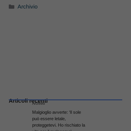
Categorie
Archivio
Articoli recenti
Archivio
Malgioglio avverte: ‘Il sole
può essere letale,
proteggetevi. Ho rischiato la