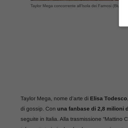
Taylor Mega concorrente all’Isola dei Famosi (Bluesho
Taylor Mega, nome d’arte di
Elisa Todesco
di gossip. Con
una fanbase di 2,8 milioni d
seguite in Italia. Alla trasmissione “Mattino 