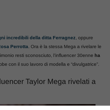
i incredibili della ditta Ferragnez
, oppure
Rosa Perrotta
. Ora è la stessa Mega a rivelare le
rimonio resti sconosciuto, l’influencer 30enne
ha
e con il suo lavoro di modella e “divulgatrice”.
nfluencer Taylor Mega rivelati a