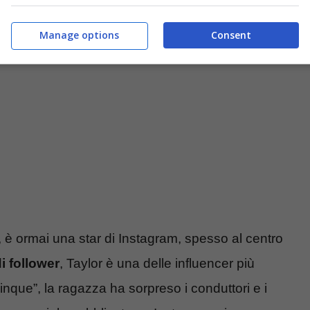
use.it)
Manage options
Consent
, è ormai una star di Instagram, spesso al centro
i follower
, Taylor è una delle influencer più
Cinque”, la ragazza ha sorpreso i conduttori e i