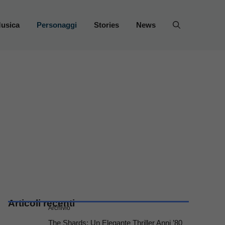
usica
Personaggi
Stories
News
Articoli recenti
Archivio
The Shards: Un Elegante Thriller Anni ’80