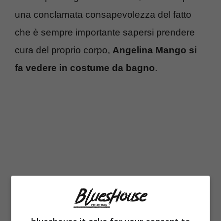
una conclamata consapevolezza del fatto
che è sempre importante sapersi prendere
cura del proprio corpo,
Angelina Mango si
fa vedere in costume da bagno
.