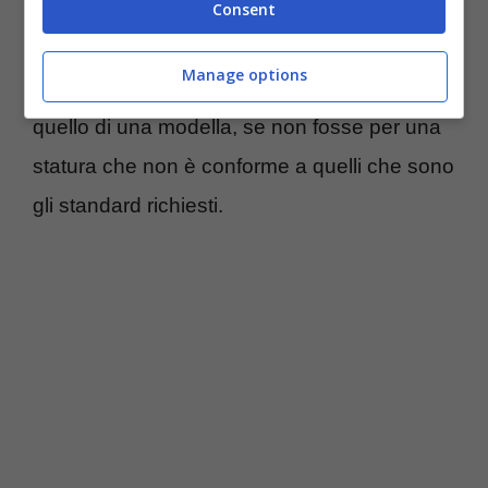
mostra la 22enne artista lucana in forma
Consent
splendida
, con un due pezzi di colore
Manage options
arancione che le sta benissimo. Il fisico è
quello di una modella, se non fosse per una
statura che non è conforme a quelli che sono
gli standard richiesti.