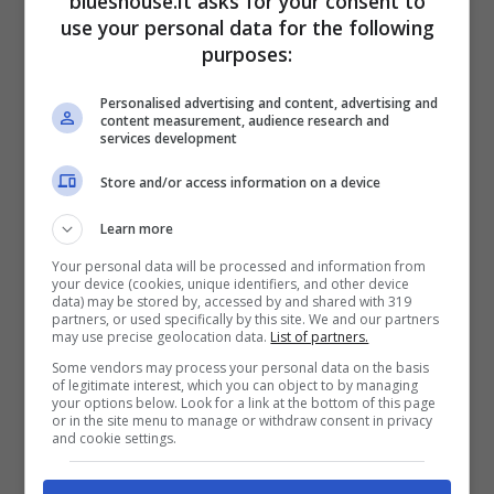
blueshouse.it asks for your consent to
Angelina Mango, lo scatto che piace a
use your personal data for the following
purposes:
tutti
Personalised advertising and content, advertising and
content measurement, audience research and
services development
Store and/or access information on a device
Learn more
Your personal data will be processed and information from
your device (cookies, unique identifiers, and other device
data) may be stored by, accessed by and shared with 319
partners, or used specifically by this site. We and our partners
may use precise geolocation data.
List of partners.
Some vendors may process your personal data on the basis
of legitimate interest, which you can object to by managing
Angelina Mango in costume (Blueshouse.it)
your options below. Look for a link at the bottom of this page
or in the site menu to manage or withdraw consent in privacy
and cookie settings.
Lo scatto risale alla scorsa estate
e ci