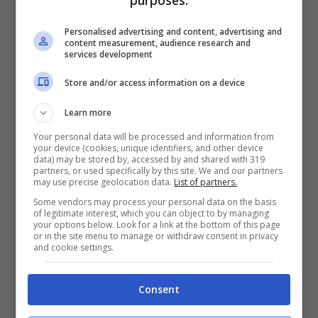
Personalised advertising and content, advertising and
content measurement, audience research and
Billie Holiday 8Blueshouse.it)
services development
Store and/or access information on a device
Nel 1959 a soli 49 anni, Billie Holiday scopre
Learn more
di essere affetta da
cirrosi epatica
. La
Your personal data will be processed and information from
malattia si manifestò a seguito degli
eccessi
your device (cookies, unique identifiers, and other device
data) may be stored by, accessed by and shared with 319
partners, or used specifically by this site. We and our partners
con l’
alcol
. Su consiglio dei medici smise di
may use precise geolocation data.
List of partners.
bere, salvo poi riprendere qualche mese
Some vendors may process your personal data on the basis
of legitimate interest, which you can object to by managing
dopo.
your options below. Look for a link at the bottom of this page
or in the site menu to manage or withdraw consent in privacy
and cookie settings.
Gli amici e tutti coloro che ruotavano intorno
Consent
alla sua orbita provarono a convincerla della