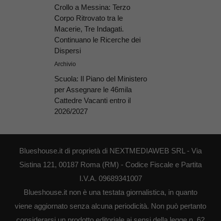
Crollo a Messina: Terzo
Corpo Ritrovato tra le
Macerie, Tre Indagati.
Continuano le Ricerche dei
Dispersi
Archivio
Scuola: Il Piano del Ministero
per Assegnare le 46mila
Cattedre Vacanti entro il
2026/2027
Blueshouse.it di proprietà di NEXTMEDIAWEB SRL - Via
Sistina 121, 00187 Roma (RM) - Codice Fiscale e Partita
I.V.A. 09689341007
Blueshouse.it non è una testata giornalistica, in quanto
viene aggiornato senza alcuna periodicità. Non può pertanto
considerarsi un prodotto editoriale ai sensi della legge n. 62