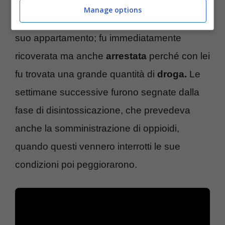
necessità di un ricovero, ma senza risultati. A
Manage options
maggio, la cantante fu trovata incosciente nel
suo appartamento; fu immediatamente
ricoverata ma anche
arrestata
perché con lei
fu trovata una grande quantità di
droga.
Le
settimane successive furono segnate dalla
fase di disintossicazione, che prevedeva
anche la somministrazione di oppioidi,
quando questi vennero interrotti le sue
condizioni poi peggiorarono.