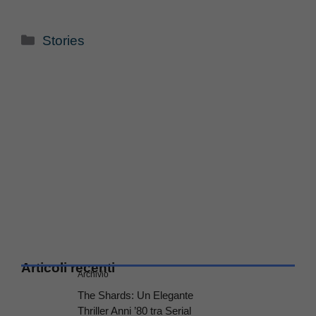
Categorie
Stories
Articoli recenti
Archivio
The Shards: Un Elegante
Thriller Anni ’80 tra Serial