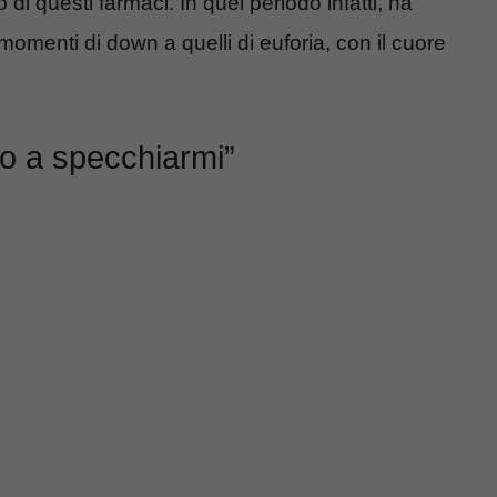
 di questi farmaci. In quel periodo infatti, ha
omenti di down a quelli di euforia, con il cuore
o a specchiarmi”