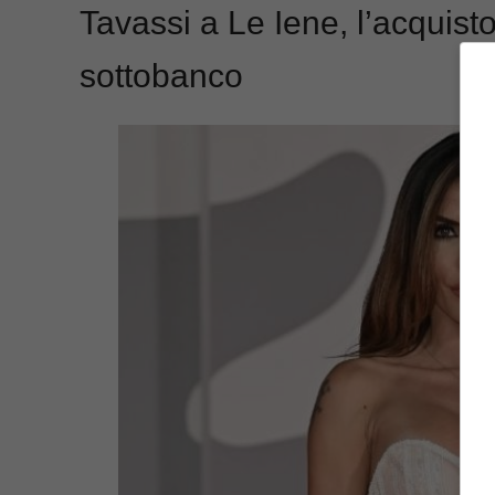
Tavassi a Le Iene, l’acquist
sottobanco