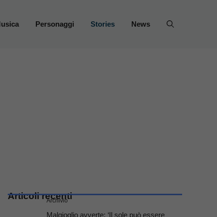
usica
Personaggi
Stories
News
Articoli recenti
Archivio
Malgioglio avverte: ‘Il sole può essere