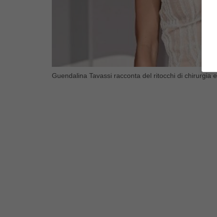
Guendalina Tavassi racconta del ritocchi di chirurgia e