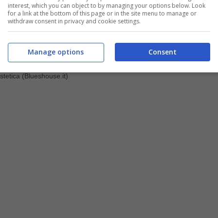
interest, which you can object to by managing your options below. Look
for a link at the bottom of this page or in the site menu to manage or
withdraw consent in privacy and cookie settings.
Manage options
Consent
stetica (Blueshouse.it)