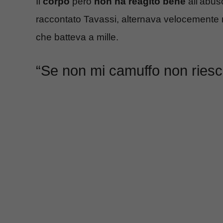
Il
corpo
però
non ha reagito bene
all’abuso
raccontato Tavassi, alternava velocemente m
che batteva a mille.
“Se non mi camuffo non riesc