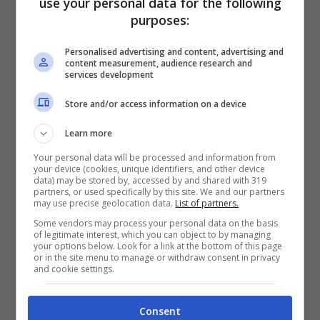
use your personal data for the following
Francesca De Andrè
ha raccontato che l’ex
purposes:
fidanzato faceva uso di sostanze, le sue
Personalised advertising and content, advertising and
content measurement, audience research and
reazioni però all’inizio non erano così gravi
services development
da farle pensare che le cose non si
Store and/or access information on a device
sarebbero risolte. Riferendosi all’ultima
Learn more
aggressione subita ha fatto sapere che è
Your personal data will be processed and information from
your device (cookies, unique identifiers, and other device
successo tutto senza una ragione, mentre
data) may be stored by, accessed by and shared with 319
partners, or used specifically by this site. We and our partners
guardava la tv sul divano lui l’ha presa per i
may use precise geolocation data.
List of partners.
capelli e dopo averla bloccata a terra l’ha
Some vendors may process your personal data on the basis
of legitimate interest, which you can object to by managing
your options below. Look for a link at the bottom of this page
presa a pugni e calci
.
or in the site menu to manage or withdraw consent in privacy
and cookie settings.
Lui continuava a ripeterle che l’avrebbe
Consent