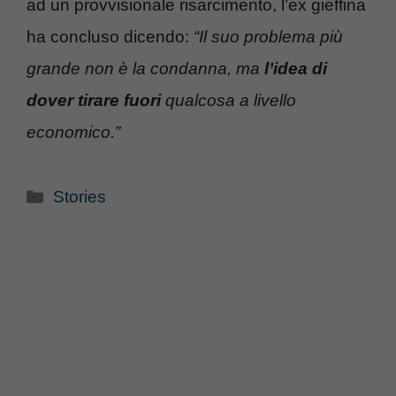
ad un provvisionale risarcimento, l’ex gieffina
ha concluso dicendo:
“Il suo problema più
grande non è la condanna, ma
l’idea di
dover tirare fuori
qualcosa a livello
economico.”
Categorie
Stories