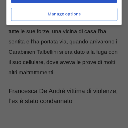
uccisa, in quel momento ha davvero
pensato che fosse finita
. Quando ha
Manage options
ripreso conoscenza ha iniziato ad urlare con
tutte le sue forze, una vicina di casa l’ha
sentita e l’ha portata via, quando arrivarono i
Carabinieri Talbellini si era dato alla fuga con
il suo cellulare, dove aveva le prove di molti
altri maltrattamenti.
Francesca De Andrè vittima di violenze,
l’ex è stato condannato