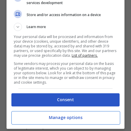
L’addio dopo 25 anni insieme fece scalpore
services development
e, seppur non meravigliati dalla curiosità,
Store and/or access information on a device
hanno deciso di concludere questo capitolo
Learn more
delle loro vite nella massima discrezione,
Your personal data will be processed and information from
your device (cookies, unique identifiers, and other device
riuscendoci.
data) may be stored by, accessed by and shared with 319
partners, or used specifically by this site. We and our partners
may use precise geolocation data.
List of partners.
Il primo a parlare a distanza di tempo è stato
Some vendors may process your personal data on the basis
of legitimate interest, which you can object to by managing
your options below. Look for a link at the bottom of this page
proprio l’attore romano che, ospite di Silvia
or in the site menu to manage or withdraw consent in privacy
and cookie settings.
Toffanin a
Verissimo,
accennando solo a
come quella decisione sia arrivata in modo
Consent
sofferto e tra i due ci sarà sempre un legame
profondo perché “
Sarà per sempre la pagina,
Manage options
i
l libro più importante della mia vita
“, aveva