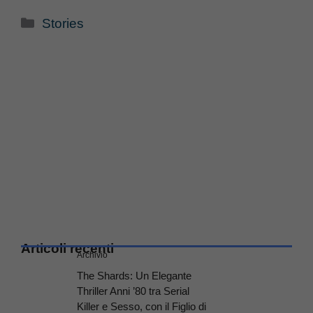
Categorie
Stories
Articoli recenti
Archivio
The Shards: Un Elegante
Thriller Anni ’80 tra Serial
Killer e Sesso, con il Figlio di