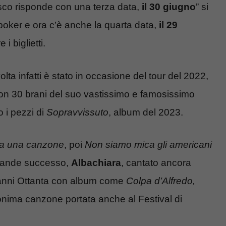
asco risponde con una terza data,
il 30 giugno
” si
poker e ora c’è anche la quarta data,
il 29
i biglietti.
lta infatti è stato in occasione del tour del 2022,
con 30 brani del suo vastissimo e famosissimo
o i pezzi di
Sopravvissuto
, album del 2023.
ia una canzone
, poi
Non siamo mica gli americani
grande successo,
Albachiara
, cantato ancora
i anni Ottanta con album come
Colpa d’Alfredo,
nima canzone portata anche al Festival di