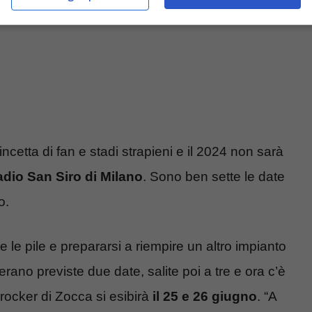
cetta di fan e stadi strapieni e il 2024 non sarà
stadio San Siro di Milano
. Sono ben sette le date
o.
e le pile e prepararsi a riempire un altro impianto
 erano previste due date, salite poi a tre e ora c’è
rocker di Zocca si esibirà
il 25 e 26 giugno
. “A