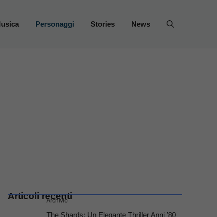
usica
Personaggi
Stories
News
Articoli recenti
Archivio
The Shards: Un Elegante Thriller Anni ’80