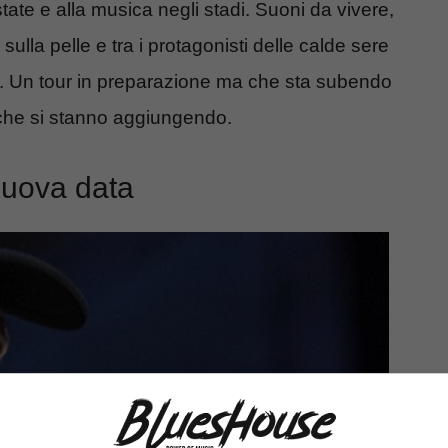
tate e alla musica negli stadi. Suoni da vivere,
ulla pelle e tra i protagonisti delle calde sere
. Un tour in preparazione ma che sta subendo
 che si stanno aggiungendo.
nuova data