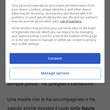
l’adolescenza con la madre. All’inizio,
ha
Your personal data will be processed and information from
your device (cookies, unique identifiers, and other device
rivelato lo stesso cantante ai microfoni del
data) may be stored by, accessed by and shared with 319
partners, or used specifically by this site. We and our partners
may use precise geolocation data.
List of partners.
Corriere della Sera
, di non essersi reso
Some vendors may process your personal data on the basis
conto di non avere un padre. In merito ha
of legitimate interest, which you can object to by managing
your options below. Look for a link at the bottom of this page
continuato affermando che sorride ogni volta
or in the site menu to manage or withdraw consent in privacy
and cookie settings.
che ascolta discorsi sulla due figure
tradizionali come unica e sola garanzia di
Consent
una famiglia perfetta. “
Per me, la mia famiglia
Manage options
era formata da mia madre e da me, la
famiglia giusta
.” ha spiegato il cantautore.
Una madre che lo ha accompagnato e ha
saputo anche rivestire il ruolo della
figura