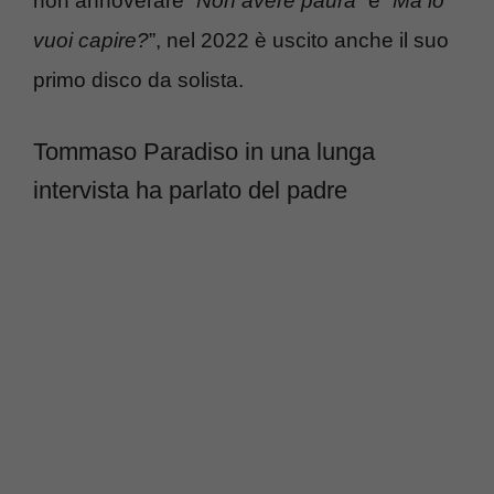
non annoverare “
Non avere paura
” e “
Ma lo
vuoi capire?
”, nel 2022 è uscito anche il suo
primo disco da solista.
Tommaso Paradiso in una lunga
intervista ha parlato del padre