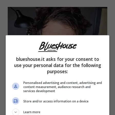
blueshouse.it asks for your consent to
use your personal data for the following
purposes:
Tommaso Paradiso, le parole sul padre (Blueshouse.it)
Personalised advertising and content, advertising and
content measurement, audience research and
services development
Tommaso Paradiso è cresciuto senza
padre
,
quest’ultimo è andato via quando lui aveva
Store and/or access information on a device
ancora
sei mesi
, trascorrendo l’infanzia e
Learn more