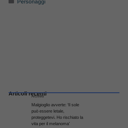
Categorie
Personaggi
Articoli recenti
Archivio
Malgioglio avverte: ‘Il sole
può essere letale,
proteggetevi. Ho rischiato la
vita per il melanoma’