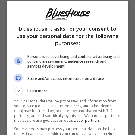
Un post condiviso da Tara Gabrieletto (@gabrielettotara)
blueshouse.it asks for your consent to
use your personal data for the following
purposes:
Personalised advertising and content, advertising and
content measurement, audience research and
services development
Store and/or access information on a device
Learn more
Your personal data will be processed and information from
your device (cookies, unique identifiers, and other device
A 25 anni distintasi negli studi di “Uomini e
data) may be stored by, accessed by and shared with 319
partners, or used specifically by this site. We and our partners
Donne”, quell’esperienza ha cambiato la vita
may use precise geolocation data.
List of partners.
Some vendors may process your personal data on the basis
di Tara Gabrieletto, che da quel momento ha
of legitimate interest, which you can object to by managing