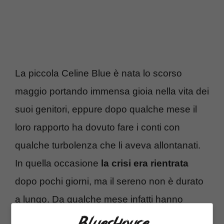
La piccola Celine Blue è nata lo scorso
maggio portando immensa gioia nella vita dei
suoi genitori, eppure dopo qualche mese il
loro rapporto ha dovuto fare i conti con
qualche turbolenza che li aveva allontanati.
In quella occasione
la crisi era rientrata
dopo pochi giorni, ma il sereno non è durato
a lungo. Da qualche mese infatti hanno
messo fine alla loro relazione, entrambi