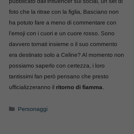
pubblicato dall’influencer sui social, un set di
foto che la ritrae con la figlia, Basciano non
ha potuto fare a meno di commentare con
l’emoji con i cuori e un cuore rosso. Sono
davvero tornati insieme o il suo commento
era destinato solo a Celine? Al momento non
possiamo saperlo con certezza, i loro
tantissimi fan però pensano che presto
ufficializzeranno il
ritorno di fiamma
.
Categorie
Personaggi