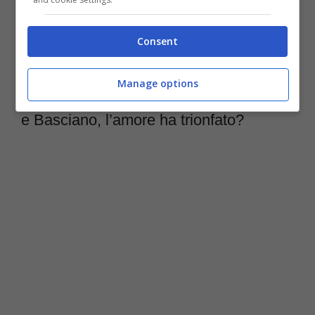
di fiamma
e l’ultimo indizio social sembra
Consent
confermare la riconciliazione.
Manage options
È tornato il sereno tra Sophie Codegoni
e Basciano, l’amore ha trionfato?