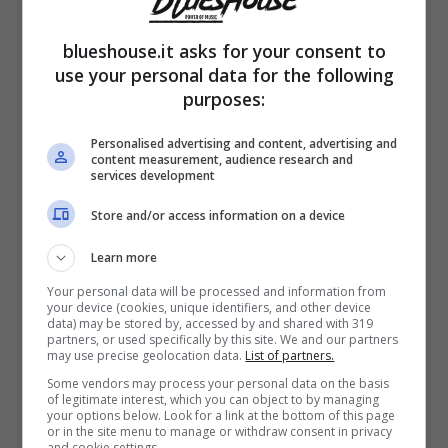
hanno
parlato della loro rottura
blueshouse.it asks for your consent to
a
Verissimo
e non solo ed è emerso che è
use your personal data for the following
stata lei a mettere fine alla loro storia d’amore
purposes:
accusando l’ex compagno di averla tradita.
Personalised advertising and content, advertising and
content measurement, audience research and
services development
Sophie Codegoni
ha rivolto altre gravi
Store and/or access information on a device
accuse ad
Alessandro Basciano
, tra
Learn more
queste anche averla
colpita con uno schiaffo
Your personal data will be processed and information from
in un momento di gelosia. Lei si era detta
your device (cookies, unique identifiers, and other device
data) may be stored by, accessed by and shared with 319
convinta che non avrebbe concesso altre
partners, or used specifically by this site. We and our partners
may use precise geolocation data.
List of partners.
possibilità al padre di sua figlia, le cose però
Some vendors may process your personal data on the basis
of legitimate interest, which you can object to by managing
a quanto pare sono cambiate. Da giorni non
your options below. Look for a link at the bottom of this page
or in the site menu to manage or withdraw consent in privacy
si fa che parlare di un loro
presunto ritorno
and cookie settings.