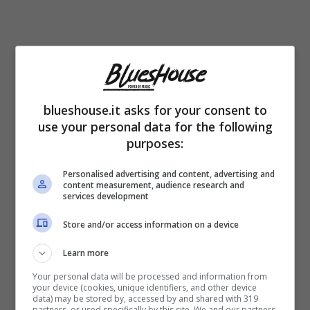
blueshouse.it asks for your consent to
use your personal data for the following
purposes:
Nel tempo diventa poi giornalista di moda,
Personalised advertising and content, advertising and
acquisendo anche una rubrica riservata sul
content measurement, audience research and
services development
programma Verissimo, del quale inseguito
Store and/or access information on a device
erediterà la conduzione completa. Ad oggi ha
una laurea in lingue ed è regolarmente
Learn more
iscritta all’
Albo dei Giornalisti
Your personal data will be processed and information from
your device (cookies, unique identifiers, and other device
data) may be stored by, accessed by and shared with 319
Professionisti
. Nel 2002 consce il suo
partners, or used specifically by this site. We and our partners