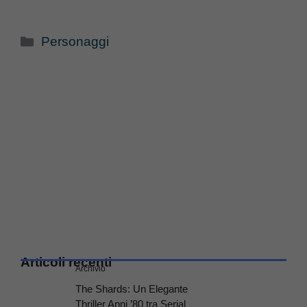
Categorie
Personaggi
Articoli recenti
Archivio
The Shards: Un Elegante
Thriller Anni ’80 tra Serial