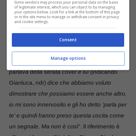
Some vendors may process your personal data on the basis
of legitimate interest, which you can object to by managing
your options below. Look for a link at the bottom of this page
A prendere la parola in questo caso è stato
or in the site menu to manage or withdraw consent in privacy
and cookie settings.
Piero: “
La
maretta?
Siamo abituati alle
fake
news.
Tutto è partito con un’intervista a cui
Consent
Ignazio non si è presentato, durante la
Manage options
settimana di Sanremo. Durante l’intervista si
parlava della serata cover e lui
(indicando
Gianluca, ndr)
dice che abbiamo voluto
dimostrare che possiamo essere anche altro,
io mi sono innervosito e gli ho detto ‘parla per
te’ e quindi hanno preso questa uscita come
un segnale. Ma non è così
“. Il riferimento è