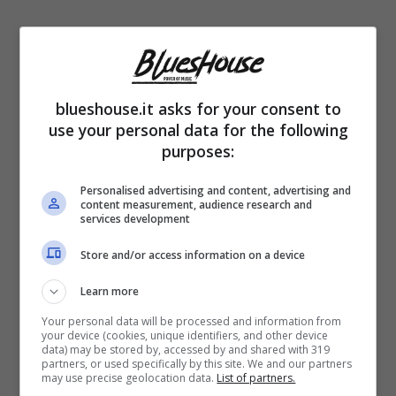
blueshouse.it asks for your consent to
use your personal data for the following
purposes:
Personalised advertising and content, advertising and
content measurement, audience research and
services development
Store and/or access information on a device
Si è parlato degli infiniti successi e
Learn more
riconoscimenti mondiali, ma non solo.
Your personal data will be processed and information from
Perché la chiacchierata è stata anche
your device (cookies, unique identifiers, and other device
data) may be stored by, accessed by and shared with 319
l’occasione per tornare sul tema della
partners, or used specifically by this site. We and our partners
may use precise geolocation data.
List of partners.
maretta, come l’ha definita Mara Venier.