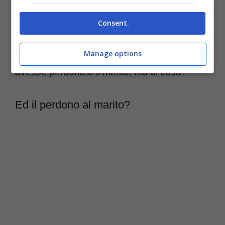
sulla marcia su Roma, nemmeno quello
Consent
casuale, ovviamente. E parlando di nozze la
Manage options
Fagnani ha voluto sapere se Alessandra
avesse perdonato il marito, ma di cosa?
Ed il perdono al marito?