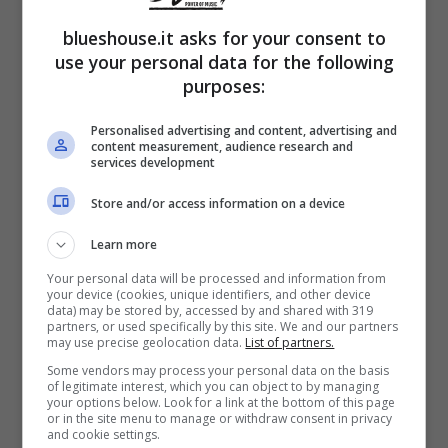
blueshouse.it asks for your consent to
use your personal data for the following
purposes:
Proprio a lei ha chiesto di spiegare le
Personalised advertising and content, advertising and
content measurement, audience research and
services development
motivazioni
che l’hanno spinta a
sposarsi a
Predappio
, una scelta criticatissima da più
Store and/or access information on a device
fronti.
“Questioni di famiglia o per dare un
Learn more
tocco di romanticismo?”
ha chiesto la
Your personal data will be processed and information from
your device (cookies, unique identifiers, and other device
giornalista.
data) may be stored by, accessed by and shared with 319
partners, or used specifically by this site. We and our partners
may use precise geolocation data.
List of partners.
Some vendors may process your personal data on the basis
“L’ho fatto perché mia madre si è sposata
of legitimate interest, which you can object to by managing
your options below. Look for a link at the bottom of this page
lì e mi sono sposata col vestito di
or in the site menu to manage or withdraw consent in privacy
and cookie settings.
mamma, riadattato”
. Il giorno scelto? Quello