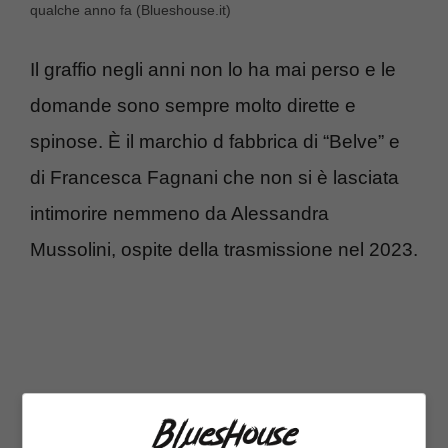
qualche anno fa (Blueshouse.it)
Il graffio negli anni non lo ha mai perso e le
domande sono sempre molto dirette e
spinose. È il marchio d fabbrica di “Belve” e
di Francesca Fagnani che non si è lasciata
intimorire nemmeno da Alessandra
Mussolini, ospite della trasmissione nel 2023.