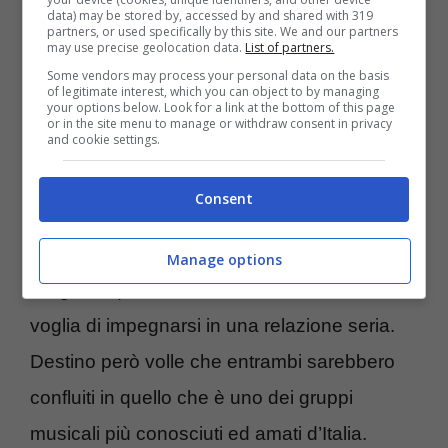
una relazione amorosa.
Avvenne nel 1963
,
data) may be stored by, accessed by and shared with 319
partners, or used specifically by this site. We and our partners
quando erano poco meno che maggiorenni e
may use precise geolocation data.
List of partners.
Some vendors may process your personal data on the basis
quando i Ricchi e Poveri ancora non
of legitimate interest, which you can object to by managing
your options below. Look for a link at the bottom of this page
esistevano. A quanto pare però fu proprio la
or in the site menu to manage or withdraw consent in privacy
and cookie settings.
fondazione della band ad avere avuto una
influenza determinante nel loro rapporto.
Consent
Ed Angela Brambati sottolinea come Angelo
Manage options
Sotgiu, a quella età, non è che avesse tanta
voglia di impegnarsi in una relazione seria.
Destino però volle che entrambi sarebbero
confluiti in quello che è uno dei gruppi
musicali più conosciuti ed amati d’Italia.